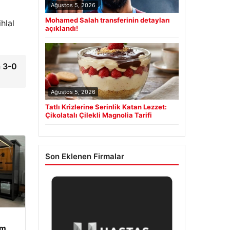
Ağustos 5, 2026
Mohamed Salah transferinin detayları
hlal
açıklandı!
a 3-0
Ağustos 5, 2026
Tatlı Krizlerine Serinlik Katan Lezzet:
Çikolatalı Çilekli Magnolia Tarifi
Son Eklenen Firmalar
am