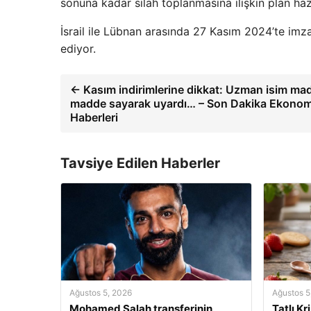
sonuna kadar silah toplanmasına ilişkin plan haz
İsrail ile Lübnan arasında 27 Kasım 2024’te imza
ediyor.
← Kasım indirimlerine dikkat: Uzman isim ma
madde sayarak uyardı… – Son Dakika Ekonom
Haberleri
Tavsiye Edilen Haberler
Ağustos 5, 2026
Ağustos 5
Mohamed Salah transferinin
Tatlı Kr