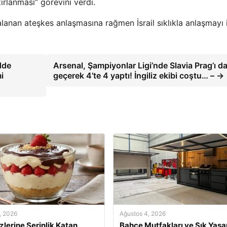
ırlanması” görevini verdi.
lanan ateşkes anlaşmasına rağmen İsrail sıklıkla anlaşmayı i
dde
Arsenal, Şampiyonlar Ligi’nde Slavia Prag’ı d
i
geçerek 4’te 4 yaptı! İngiliz ekibi coştu… – →
, 2026
Ağustos 4, 2026
izlerine Serinlik Katan
Bahçe Mutfakları ve Şık Yaş