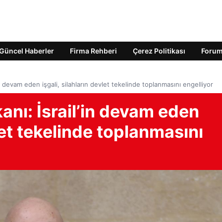
Güncel Haberler
Firma Rehberi
Çerez Politikası
Foru
 devam eden işgali, silahların devlet tekelinde toplanmasını engelliyor
ı: İsrail’in devam eden
vlet tekelinde toplanmasını