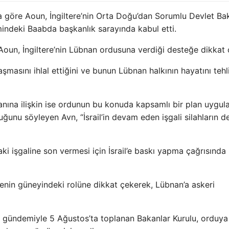
 göre Aoun, İngiltere’nin Orta Doğu’dan Sorumlu Devlet Ba
indeki Baabda başkanlık sarayında kabul etti.
 Aoun, İngiltere’nin Lübnan ordusuna verdiği desteğe dikkat 
aşmasını ihlal ettiğini ve bunun Lübnan halkının hayatını teh
anına ilişkin ise ordunun bu konuda kapsamlı bir plan uygula
ğunu söyleyen Avn, “İsrail’in devam eden işgali silahların d
i işgaline son vermesi için İsrail’e baskı yapma çağrısında
enin güneyindeki rolüne dikkat çekerek, Lübnan’a askeri
ı gündemiyle 5 Ağustos’ta toplanan Bakanlar Kurulu, orduya 