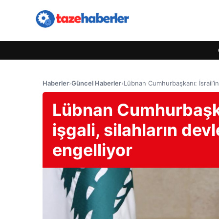
Haberler
›
Güncel Haberler
›
Lübnan Cumhurbaşkanı: İsrail’in
Lübnan Cumhurbaşkan
işgali, silahların de
engelliyor