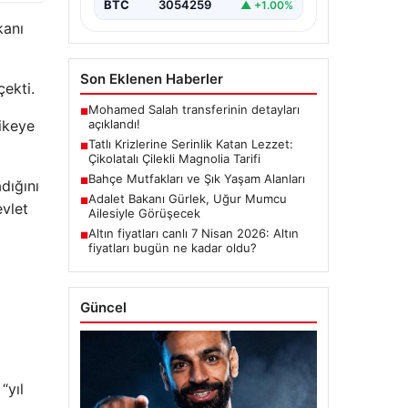
BTC
3054259
▲ +1.00%
kanı
Son Eklenen Haberler
çekti.
Mohamed Salah transferinin detayları
■
açıklandı!
likeye
Tatlı Krizlerine Serinlik Katan Lezzet:
■
Çikolatalı Çilekli Magnolia Tarifi
Bahçe Mutfakları ve Şık Yaşam Alanları
■
dığını
Adalet Bakanı Gürlek, Uğur Mumcu
■
evlet
Ailesiyle Görüşecek
Altın fiyatları canlı 7 Nisan 2026: Altın
■
fiyatları bugün ne kadar oldu?
Güncel
“yıl