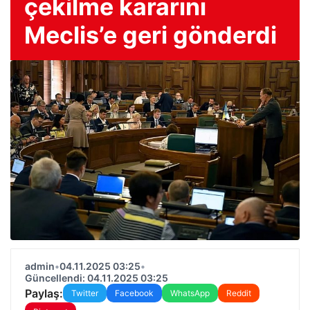
çekilme kararını
Meclis’e geri gönderdi
admin
•
04.11.2025 03:25
•
Güncellendi: 04.11.2025 03:25
Paylaş:
Twitter
Facebook
WhatsApp
Reddit