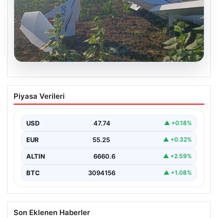
06.08.2026
Eğitim uçağı sert iniş yaptı. Öğrenci
Piyasa Verileri
pilot yaralandı
USD
47.74
▲ +0.18%
EUR
55.25
▲ +0.32%
ALTIN
6660.6
▲ +2.59%
BTC
3094156
▲ +1.08%
Son Eklenen Haberler