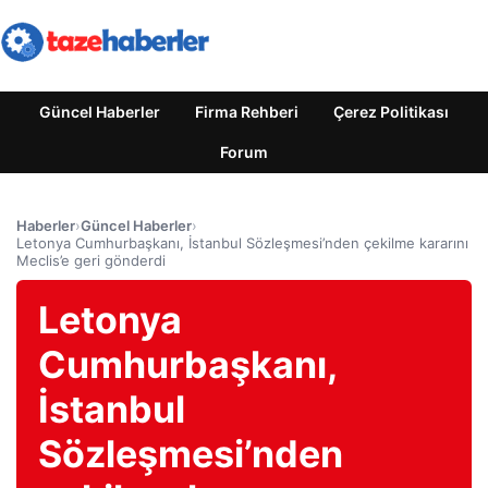
Güncel Haberler
Firma Rehberi
Çerez Politikası
Forum
Haberler
›
Güncel Haberler
›
Letonya Cumhurbaşkanı, İstanbul Sözleşmesi’nden çekilme kararını
Meclis’e geri gönderdi
Letonya
Cumhurbaşkanı,
İstanbul
Sözleşmesi’nden