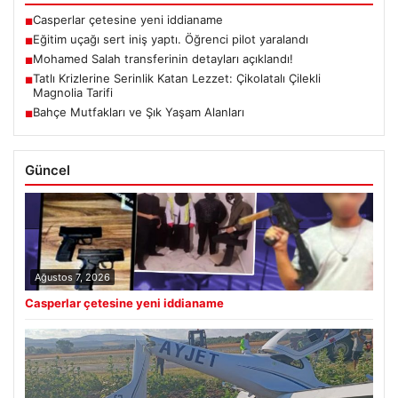
Casperlar çetesine yeni iddianame
■
Eğitim uçağı sert iniş yaptı. Öğrenci pilot yaralandı
■
Mohamed Salah transferinin detayları açıklandı!
■
Tatlı Krizlerine Serinlik Katan Lezzet: Çikolatalı Çilekli
■
Magnolia Tarifi
Bahçe Mutfakları ve Şık Yaşam Alanları
■
Güncel
Ağustos 7, 2026
Casperlar çetesine yeni iddianame