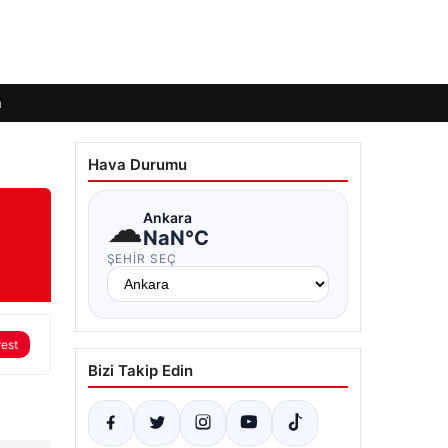
m
Hava Durumu
☁
Ankara
NaN°C
ŞEHIR SEÇ
rest
Bizi Takip Edin