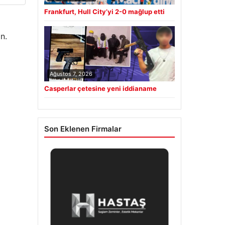
Frankfurt, Hull City’yi 2-0 mağlup etti
n.
Ağustos 7, 2026
Casperlar çetesine yeni iddianame
Son Eklenen Firmalar