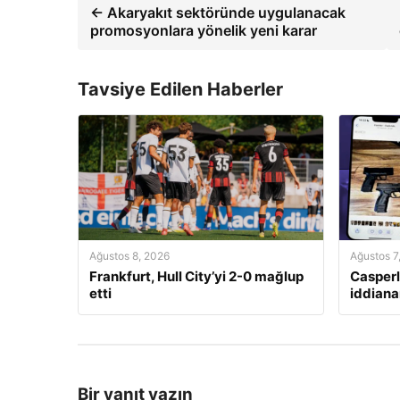
← Akaryakıt sektöründe uygulanacak
promosyonlara yönelik yeni karar
Tavsiye Edilen Haberler
Ağustos 8, 2026
Ağustos 7
Frankfurt, Hull City’yi 2-0 mağlup
Casperl
etti
iddian
Bir yanıt yazın