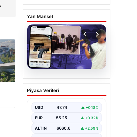
,
Yan Manşet
07.08.2026
Casperlar çetesine yeni
Piyasa Verileri
iddianame
USD
47.74
▲ +0.18%
EUR
55.25
▲ +0.32%
ALTIN
6660.6
▲ +2.59%