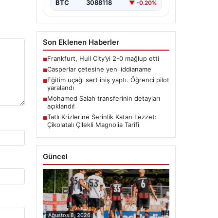
BTC
3088118
▼ -0.20%
Son Eklenen Haberler
Frankfurt, Hull City’yi 2-0 mağlup etti
■
Casperlar çetesine yeni iddianame
■
Eğitim uçağı sert iniş yaptı. Öğrenci pilot
■
yaralandı
Mohamed Salah transferinin detayları
■
açıklandı!
Tatlı Krizlerine Serinlik Katan Lezzet:
■
Çikolatalı Çilekli Magnolia Tarifi
Güncel
Ağustos 8, 2026