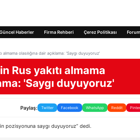
Güncel Haberler
Firma Rehberi
Çerez Politikası
Foru
ı almama olasılığına dair açıklama: 'Saygı duyuyoruz'
in Rus yakıtı almama
lama: 'Saygı duyuyoruz'
Paylaş:
Twitter
Facebook
WhatsApp
Reddit
Pinte
'nin pozisyonuna saygı duyuyoruz” dedi.