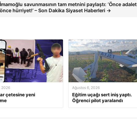
İmamoğlu savunmasının tam metnini paylaştı: ‘Önce adalet
önce hürriyet!’ – Son Dakika Siyaset Haberleri →
, 2026
Ağustos 6, 2026
ar çetesine yeni
Eğitim uçağı sert iniş yaptı.
ame
Öğrenci pilot yaralandı