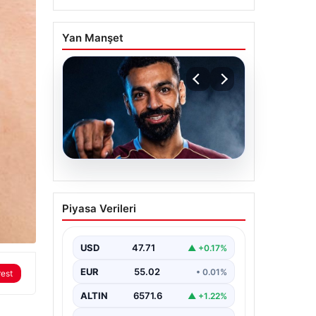
Yan Manşet
05.08.2026
Mohamed Salah
Piyasa Verileri
transferinin detayları
açıklandı!
USD
47.71
▲ +0.17%
EUR
55.02
• 0.01%
rest
ALTIN
6571.6
▲ +1.22%