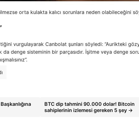
lmezse orta kulakta kalıcı sorunlara neden olabileceğini sö
”
ektiğini vurgulayarak Canbolat şunları söyledi: “Aurikteki gözy
ak da denge sisteminin bir parçasıdır. İşitme veya denge soru
şmalısınız”.
dı
l Başkanlığına
BTC dip tahmini 90.000 dolar! Bitcoin
sahiplerinin izlemesi gereken 5 şey →