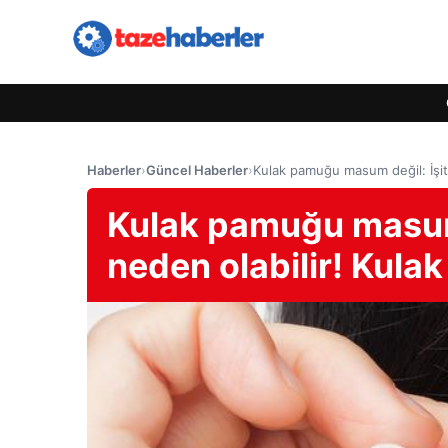
Haberler
›
Güncel Haberler
›
Kulak pamuğu masum değil: İşit
Kulak pamuğu masum 
neden olabilir! Kula