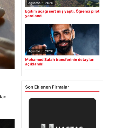
Ağustos 6, 2026
Eğitim uçağı sert iniş yaptı. Öğrenci pilot
yaralandı
Ağustos 5, 2026
Mohamed Salah transferinin detayları
açıklandı!
Son Eklenen Firmalar
dan