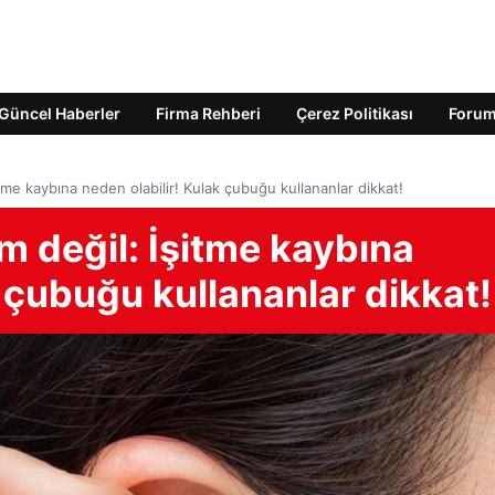
Güncel Haberler
Firma Rehberi
Çerez Politikası
Foru
me kaybına neden olabilir! Kulak çubuğu kullananlar dikkat!
değil: İşitme kaybına
k çubuğu kullananlar dikkat!