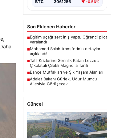
BTC
3061256
▼ -0.56%
Son Eklenen Haberler
Eğitim uçağı sert iniş yaptı. Öğrenci pilot
e,
■
yaralandı
. Daha
Mohamed Salah transferinin detayları
■
açıklandı!
Tatlı Krizlerine Serinlik Katan Lezzet:
■
Çikolatalı Çilekli Magnolia Tarifi
Bahçe Mutfakları ve Şık Yaşam Alanları
■
Adalet Bakanı Gürlek, Uğur Mumcu
■
Ailesiyle Görüşecek
Güncel