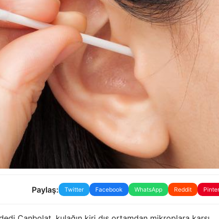
Paylaş:
Twitter
Facebook
WhatsApp
Reddit
Pinte
 dedi Canbolat, kulağın kiri dış ortamdan mikroplara karşı