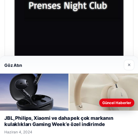
×
Göz Atın
Prenses Night Club
Nisan 29, 2026
Güncel Haberler
Web sitemizi nasıl kullandığınızı daha iyi anlayabilmek,
deneyiminizi kişiselleştirmek ve geliştirmek amacıyla çerezler
JBL, Philips, Xiaomi ve daha pek çok markanın
kullanıyoruz.
Çerez Politikamız
kulaklıkları Gaming Week’e özel indirimde
Reddet
Kabul Et
© 2026 Taze Haberler
Haziran 4, 2024