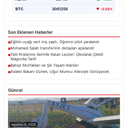
BTC
3061256
▼ -0.56%
Son Eklenen Haberler
Eğitim uçağı sert iniş yaptı. Öğrenci pilot yaralandı
■
Mohamed Salah transferinin detayları açıklandı!
■
Tatlı Krizlerine Serinlik Katan Lezzet: Çikolatalı Çilekli
■
Magnolia Tarifi
Bahçe Mutfakları ve Şık Yaşam Alanları
■
Adalet Bakanı Gürlek, Uğur Mumcu Ailesiyle Görüşecek
■
Güncel
Ağustos 6, 2026