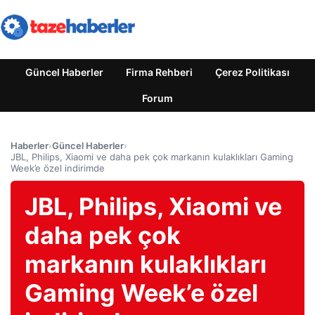
Güncel Haberler
Firma Rehberi
Çerez Politikası
Forum
Haberler
›
Güncel Haberler
›
JBL, Philips, Xiaomi ve daha pek çok markanın kulaklıkları Gaming
Week’e özel indirimde
JBL, Philips, Xiaomi ve
daha pek çok
markanın kulaklıkları
Gaming Week’e özel