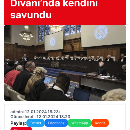
Divanı’nda kendini
savundu
admin
•
12.01.2024 18:23
•
Güncellendi: 12.01.2024 18:23
Paylaş:
Twitter
Facebook
WhatsApp
Reddit