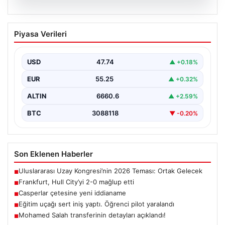
08.08.2026
Frankfurt, Hull City’yi 2-0 mağlup etti
Piyasa Verileri
Almanya’nın köklü futbol kulüplerinden Eintracht
Frankfurt, hazırlık maçında İngiltere temsilcisi Hull City
ile karşı…
USD
47.74
▲ +0.18%
EUR
55.25
▲ +0.32%
ALTIN
6660.6
▲ +2.59%
BTC
3088118
▼ -0.20%
Son Eklenen Haberler
Uluslararası Uzay Kongresi’nin 2026 Teması: Ortak Gelecek
■
Frankfurt, Hull City’yi 2-0 mağlup etti
■
Casperlar çetesine yeni iddianame
■
Eğitim uçağı sert iniş yaptı. Öğrenci pilot yaralandı
■
Mohamed Salah transferinin detayları açıklandı!
■