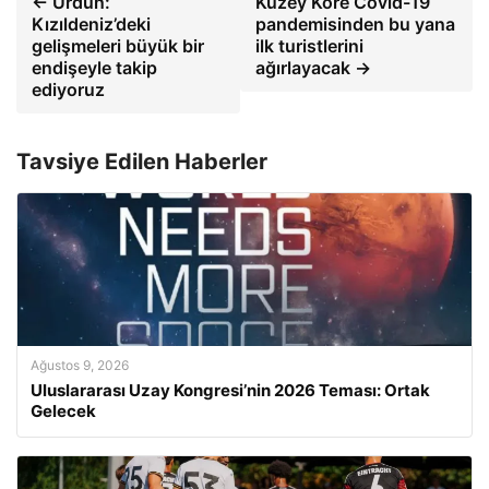
← Ürdün:
Kuzey Kore Covid-19
Kızıldeniz’deki
pandemisinden bu yana
gelişmeleri büyük bir
ilk turistlerini
endişeyle takip
ağırlayacak →
ediyoruz
Tavsiye Edilen Haberler
Ağustos 9, 2026
Uluslararası Uzay Kongresi’nin 2026 Teması: Ortak
Gelecek