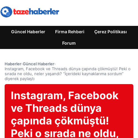
Güncel Haberler
Firma Rehberi
Çerez Politikası
Forum
Haberler
›
Güncel Haberler
›
Instagram, Facebook ve Threads dünya çapında çökmüştü! Peki o
sırada ne oldu, neler yaşandı? “İçerideki kaynaklarıma sordum”
diyerek paylaştı
Instagram, Facebook
ve Threads dünya
çapında çökmüştü!
Peki o sırada ne oldu,