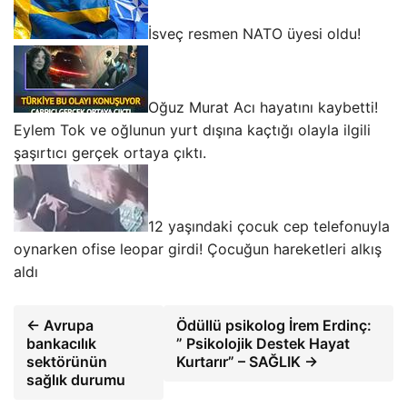
İsveç resmen NATO üyesi oldu!
Oğuz Murat Acı hayatını kaybetti!
Eylem Tok ve oğlunun yurt dışına kaçtığı olayla ilgili
şaşırtıcı gerçek ortaya çıktı.
12 yaşındaki çocuk cep telefonuyla
oynarken ofise leopar girdi! Çocuğun hareketleri alkış
aldı
← Avrupa
Ödüllü psikolog İrem Erdinç:
bankacılık
” Psikolojik Destek Hayat
sektörünün
Kurtarır” – SAĞLIK →
sağlık durumu