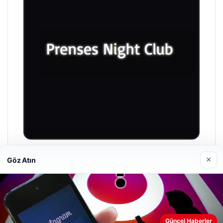
×
Göz Atın
Prenses Night Club
Nisan 29, 2026
Güncel Haberler