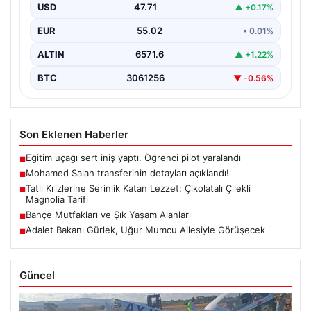
USD
47.71
▲ +0.17%
EUR
55.02
• 0.01%
ALTIN
6571.6
▲ +1.22%
BTC
3061256
▼ -0.56%
Son Eklenen Haberler
Eğitim uçağı sert iniş yaptı. Öğrenci pilot yaralandı
■
Mohamed Salah transferinin detayları açıklandı!
■
Tatlı Krizlerine Serinlik Katan Lezzet: Çikolatalı Çilekli
■
Magnolia Tarifi
Bahçe Mutfakları ve Şık Yaşam Alanları
■
Adalet Bakanı Gürlek, Uğur Mumcu Ailesiyle Görüşecek
■
Güncel