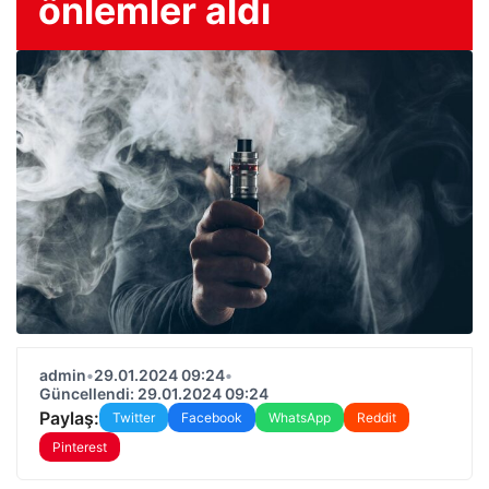
önlemler aldı
admin
•
29.01.2024 09:24
•
Güncellendi: 29.01.2024 09:24
Paylaş:
Twitter
Facebook
WhatsApp
Reddit
Pinterest