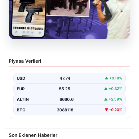
07.08.2026
Casperlar çetesine yeni iddianame
Piyasa Verileri
USD
47.74
▲ +0.18%
EUR
55.25
▲ +0.32%
ALTIN
6660.6
▲ +2.59%
BTC
3088118
▼ -0.20%
Son Eklenen Haberler