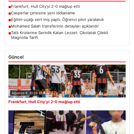
Frankfurt, Hull City’yi 2-0 mağlup etti
■
Casperlar çetesine yeni iddianame
■
Eğitim uçağı sert iniş yaptı. Öğrenci pilot yaralandı
■
Mohamed Salah transferinin detayları açıklandı!
■
Tatlı Krizlerine Serinlik Katan Lezzet: Çikolatalı Çilekli
■
Magnolia Tarifi
Güncel
Ağustos 8, 2026
Frankfurt, Hull City’yi 2-0 mağlup etti