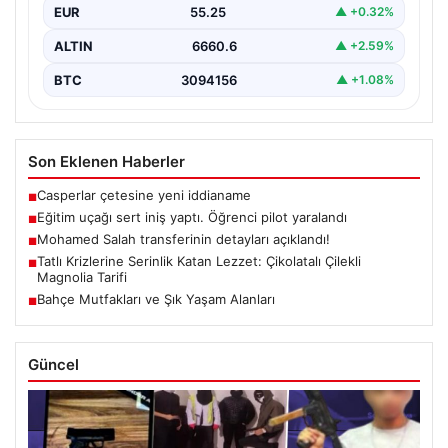
EUR
55.25
▲ +0.32%
ALTIN
6660.6
▲ +2.59%
BTC
3094156
▲ +1.08%
Son Eklenen Haberler
Casperlar çetesine yeni iddianame
■
Eğitim uçağı sert iniş yaptı. Öğrenci pilot yaralandı
■
Mohamed Salah transferinin detayları açıklandı!
■
Tatlı Krizlerine Serinlik Katan Lezzet: Çikolatalı Çilekli
■
Magnolia Tarifi
Bahçe Mutfakları ve Şık Yaşam Alanları
■
Güncel