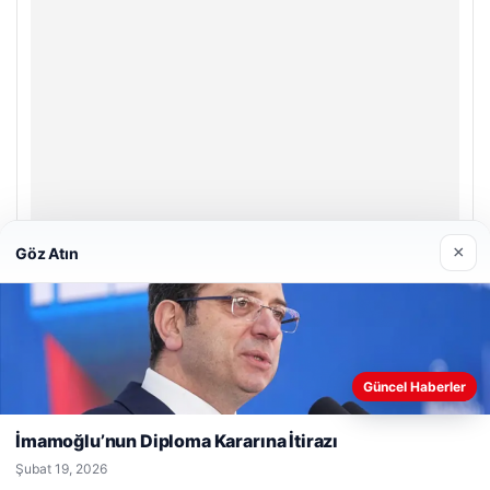
×
Göz Atın
Prenses Night Club
Nisan 29, 2026
Web sitemizi nasıl kullandığınızı daha iyi anlayabilmek,
Güncel Haberler
deneyiminizi kişiselleştirmek ve geliştirmek amacıyla çerezler
kullanıyoruz.
Çerez Politikamız
İmamoğlu’nun Diploma Kararına İtirazı
Reddet
Kabul Et
Şubat 19, 2026