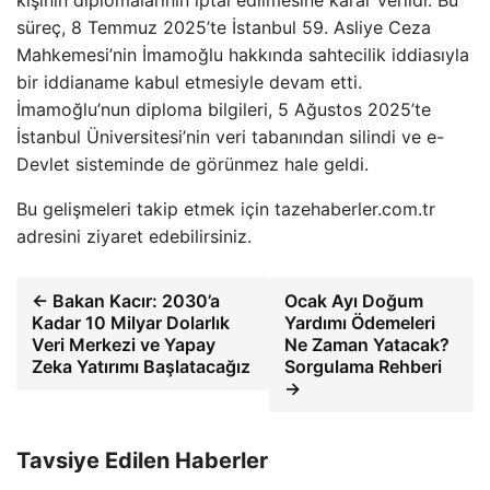
kişinin diplomalarının iptal edilmesine karar verildi. Bu
süreç, 8 Temmuz 2025’te İstanbul 59. Asliye Ceza
Mahkemesi’nin İmamoğlu hakkında sahtecilik iddiasıyla
bir iddianame kabul etmesiyle devam etti.
İmamoğlu’nun diploma bilgileri, 5 Ağustos 2025’te
İstanbul Üniversitesi’nin veri tabanından silindi ve e-
Devlet sisteminde de görünmez hale geldi.
Bu gelişmeleri takip etmek için tazehaberler.com.tr
adresini ziyaret edebilirsiniz.
← Bakan Kacır: 2030’a
Ocak Ayı Doğum
Kadar 10 Milyar Dolarlık
Yardımı Ödemeleri
Veri Merkezi ve Yapay
Ne Zaman Yatacak?
Zeka Yatırımı Başlatacağız
Sorgulama Rehberi
→
Tavsiye Edilen Haberler