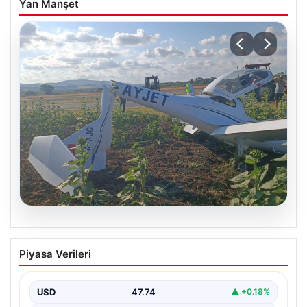
Yan Manşet
06.08.2026
Eğitim uçağı sert iniş yaptı. Öğrenci
Piyasa Verileri
pilot yaralandı
USD
47.74
▲ +0.18%