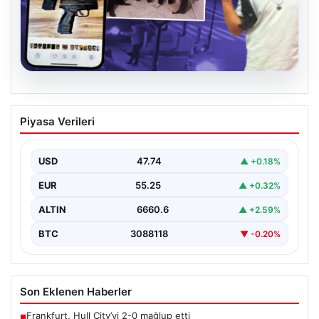
07.08.2026
Casperlar çetesine yeni iddianame
Piyasa Verileri
USD
47.74
▲ +0.18%
EUR
55.25
▲ +0.32%
ALTIN
6660.6
▲ +2.59%
BTC
3088118
▼ -0.20%
Son Eklenen Haberler
Frankfurt, Hull City’yi 2-0 mağlup etti
■