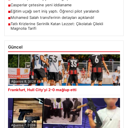
Casperlar çetesine yeni iddianame
■
Eğitim uçağı sert iniş yaptı. Öğrenci pilot yaralandı
■
Mohamed Salah transferinin detayları açıklandı!
■
Tatlı Krizlerine Serinlik Katan Lezzet: Çikolatalı Çilekli
■
Magnolia Tarifi
Güncel
Ağustos 8, 2026
Frankfurt, Hull City’yi 2-0 mağlup etti
Ağustos 7, 2026