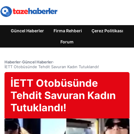
Güncel Haberler
Firma Rehberi
Çerez Politikası
Forum
Haberler
›
Güncel Haberler
›
İETT Otobüsünde Tehdit Savuran Kadın Tutuklandı!
İETT Otobüsünde
Tehdit Savuran Kadın
Tutuklandı!