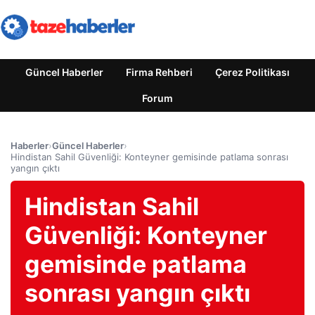
Güncel Haberler
Firma Rehberi
Çerez Politikası
Forum
Haberler
›
Güncel Haberler
›
Hindistan Sahil Güvenliği: Konteyner gemisinde patlama sonrası
yangın çıktı
Hindistan Sahil
Güvenliği: Konteyner
gemisinde patlama
sonrası yangın çıktı