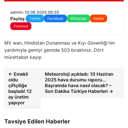
admin
•
10.06.2025 00:35
Paylaş:
Twitter
Facebook
WhatsApp
Reddit
Pinterest
MV wan, Hindistan Donanması ve Kıyı Güvenliği'nin
yardımıyla gemiyi gemide 503 bıraktınız. Dört
mürettebat kayıp.
← Emekli
Meteoroloji açıkladı: 10 Haziran
oldu
2025 hava durumu raporu…
çiftçiliğe
Bayramda hava nasıl olacak? –
başladı! 12
Son Dakika Türkiye Haberleri →
ay üretim
yapıyor
Tavsiye Edilen Haberler