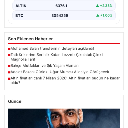
ALTIN
6376.1
▲ +2.33%
BTC
3054259
▲ +1.00%
Son Eklenen Haberler
Mohamed Salah transferinin detayları açıklandı!
■
Tatlı Krizlerine Serinlik Katan Lezzet: Çikolatalı Çilekli
■
Magnolia Tarifi
Bahçe Mutfakları ve Şık Yaşam Alanları
■
Adalet Bakanı Gürlek, Uğur Mumcu Ailesiyle Görüşecek
■
Altın fiyatları canlı 7 Nisan 2026: Altın fiyatları bugün ne kadar
■
oldu?
Güncel