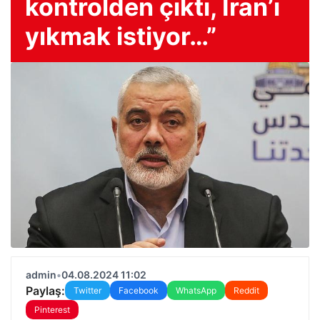
kontrolden çıktı, İran’ı
yıkmak istiyor…”
admin
•
04.08.2024 11:02
Paylaş:
Twitter
Facebook
WhatsApp
Reddit
Pinterest