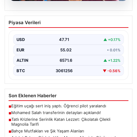
05.08.2026
Mohamed Salah transferinin detayları
Piyasa Verileri
açıklandı!
USD
47.71
▲ +0.17%
EUR
55.02
• 0.01%
ALTIN
6571.6
▲ +1.22%
BTC
3061256
▼ -0.56%
Son Eklenen Haberler
Eğitim uçağı sert iniş yaptı. Öğrenci pilot yaralandı
■
Mohamed Salah transferinin detayları açıklandı!
■
Tatlı Krizlerine Serinlik Katan Lezzet: Çikolatalı Çilekli
■
Magnolia Tarifi
Bahçe Mutfakları ve Şık Yaşam Alanları
■