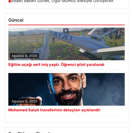
Adalet Bakanı Gürlek, Uğur Mumcu Ailesiyle Görüşecek
■
Güncel
Ağustos 6, 2026
Eğitim uçağı sert iniş yaptı. Öğrenci pilot yaralandı
Ağustos 5, 2026
Mohamed Salah transferinin detayları açıklandı!