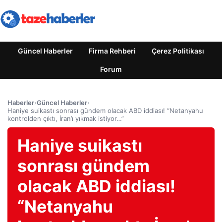
Güncel Haberler
Firma Rehberi
Çerez Politikası
Forum
Haberler
›
Güncel Haberler
›
Haniye suikastı sonrası gündem olacak ABD iddiası! “Netanyahu
kontrolden çıktı, İran’ı yıkmak istiyor…”
Haniye suikastı
sonrası gündem
olacak ABD iddiası!
“Netanyahu