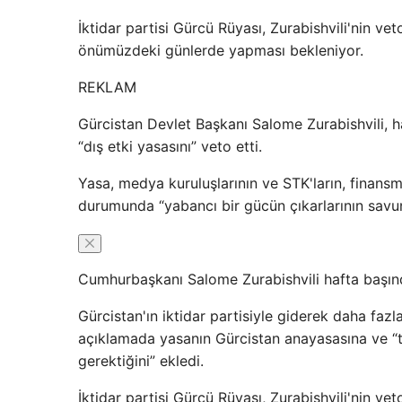
İktidar partisi Gürcü Rüyası, Zurabishvili'nin v
önümüzdeki günlerde yapması bekleniyor.
REKLAM
Gürcistan Devlet Başkanı Salome Zurabishvili, h
“dış etki yasasını” veto etti.
Yasa, medya kuruluşlarının ve STK'ların, finansm
durumunda “yabancı bir gücün çıkarlarının savu
Cumhurbaşkanı Salome Zurabishvili hafta başın
Gürcistan'ın iktidar partisiyle giderek daha faz
açıklamada yasanın Gürcistan anayasasına ve “tü
gerektiğini” ekledi.
İktidar partisi Gürcü Rüyası, Zurabishvili'nin v