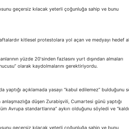
etosunu geçersiz kılacak yeterli çoğunluğa sahip ve bunu
aftalardır kitlesel protestolara yol açan ve medyayı hedef a
anlarının yüzde 20'sinden fazlasını yurt dışından almaları
nucusu” olarak kaydolmalarını gerektiriyordu.
da yaptığı açıklamada yasayı “kabul edilemez” bulduğunu sö
la anlaşmazlığa düşen Zurabişvili, Cumartesi günü yaptığı
m Avrupa standartlarına” aykırı olduğunu söyledi ve “kaldı
etosunu geçersiz kılacak yeterli çoğunluğa sahip ve bunu