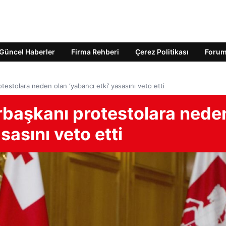
Güncel Haberler
Firma Rehberi
Çerez Politikası
Foru
estolara neden olan ‘yabancı etki’ yasasını veto etti
başkanı protestolara nede
sasını veto etti