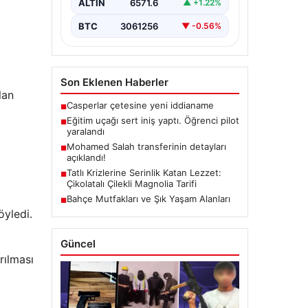
ALTIN
6571.6
▲ +1.22%
BTC
3061256
▼ -0.56%
Son Eklenen Haberler
lan
Casperlar çetesine yeni iddianame
■
Eğitim uçağı sert iniş yaptı. Öğrenci pilot
■
yaralandı
Mohamed Salah transferinin detayları
■
açıklandı!
Tatlı Krizlerine Serinlik Katan Lezzet:
■
Çikolatalı Çilekli Magnolia Tarifi
Bahçe Mutfakları ve Şık Yaşam Alanları
■
yledi.
Güncel
rılması