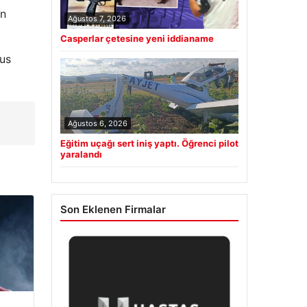
on
Ağustos 7, 2026
Casperlar çetesine yeni iddianame
Rus
Ağustos 6, 2026
Eğitim uçağı sert iniş yaptı. Öğrenci pilot
yaralandı
Son Eklenen Firmalar