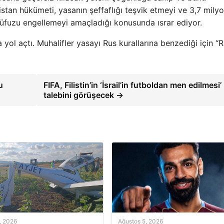
tan hükümeti, yasanın şeffaflığı teşvik etmeyi ve 3,7 mily
nüfuzu engellemeyi amaçladığı konusunda ısrar ediyor.
a yol açtı. Muhalifler yasayı Rus kurallarına benzediği için “
u
FIFA, Filistin’in ‘İsrail’in futboldan men edilmesi’
talebini görüşecek →
, 2026
Ağustos 5, 2026