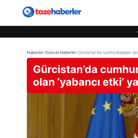
Haberler
›
Güncel Haberler
›
Gürcistan’da cumhurbaşkanı prot
Gürcistan’da cumhur
olan ‘yabancı etki’ ya