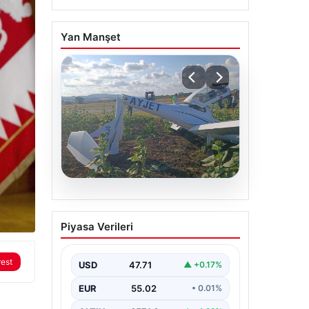
Yan Manşet
06.08.2026
Eğitim uçağı sert iniş
Piyasa Verileri
yaptı. Öğrenci pilot
yaralandı
rest
USD
47.71
▲ +0.17%
EUR
55.02
• 0.01%