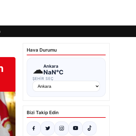
m
Hava Durumu
n
☁
Ankara
NaN°C
ŞEHIR SEÇ
Bizi Takip Edin