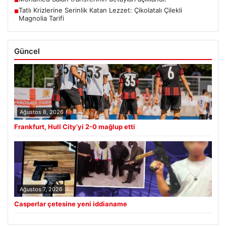
Tatlı Krizlerine Serinlik Katan Lezzet: Çikolatalı Çilekli
■
Magnolia Tarifi
Güncel
Ağustos 8, 2026
Frankfurt, Hull City’yi 2-0 mağlup etti
Ağustos 7, 2026
Casperlar çetesine yeni iddianame