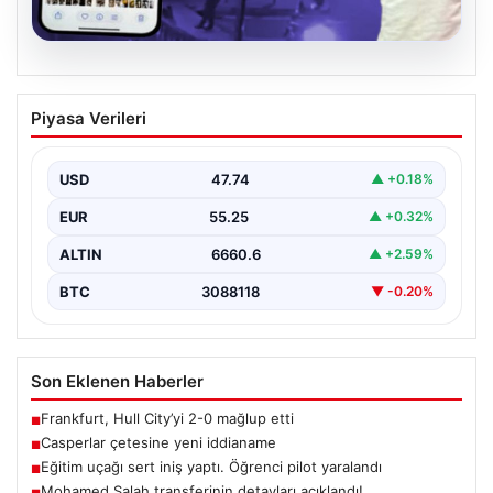
07.08.2026
Casperlar çetesine yeni iddianame
Piyasa Verileri
USD
47.74
▲ +0.18%
EUR
55.25
▲ +0.32%
ALTIN
6660.6
▲ +2.59%
BTC
3088118
▼ -0.20%
Son Eklenen Haberler
Frankfurt, Hull City’yi 2-0 mağlup etti
■
Casperlar çetesine yeni iddianame
■
Eğitim uçağı sert iniş yaptı. Öğrenci pilot yaralandı
■
Mohamed Salah transferinin detayları açıklandı!
■