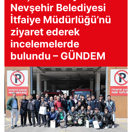
Nevşehir Belediyesi
İtfaiye Müdürlüğü’nü
ziyaret ederek
incelemelerde
bulundu – GÜNDEM