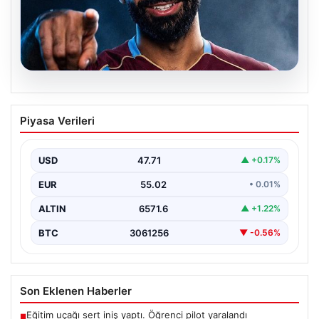
05.08.2026
Mohamed Salah transferinin detayları
Piyasa Verileri
açıklandı!
USD
47.71
▲ +0.17%
EUR
55.02
• 0.01%
ALTIN
6571.6
▲ +1.22%
BTC
3061256
▼ -0.56%
Son Eklenen Haberler
Eğitim uçağı sert iniş yaptı. Öğrenci pilot yaralandı
■