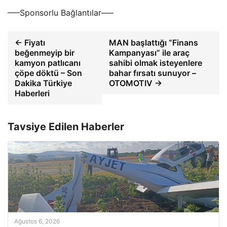
—–Sponsorlu Bağlantılar—–
← Fiyatı
MAN başlattığı “Finans
beğenmeyip bir
Kampanyası” ile araç
kamyon patlıcanı
sahibi olmak isteyenlere
çöpe döktü – Son
bahar fırsatı sunuyor –
Dakika Türkiye
OTOMOTIV →
Haberleri
Tavsiye Edilen Haberler
Ağustos 6, 2026