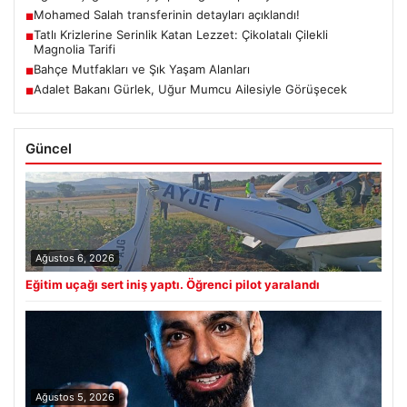
Mohamed Salah transferinin detayları açıklandı!
■
Tatlı Krizlerine Serinlik Katan Lezzet: Çikolatalı Çilekli
■
Magnolia Tarifi
Bahçe Mutfakları ve Şık Yaşam Alanları
■
Adalet Bakanı Gürlek, Uğur Mumcu Ailesiyle Görüşecek
■
Güncel
Ağustos 6, 2026
Eğitim uçağı sert iniş yaptı. Öğrenci pilot yaralandı
Ağustos 5, 2026