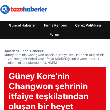
Güncel Haberler
Firma Rehberi
Çerez Politikası
Forum
Haberler
›
Güncel Haberler
›
Güney Kore’nin Changwon şehrinin itfaiye teşkilatından oluşan bir
heyet Nevşehir Belediyesi İtfaiye Müdürlüğü’nü ziyaret ederek
incelemelerde bulundu – GÜNDEM
Güney Kore’nin
Changwon şehrinin
itfaiye teşkilatından
oluşan bir heyet