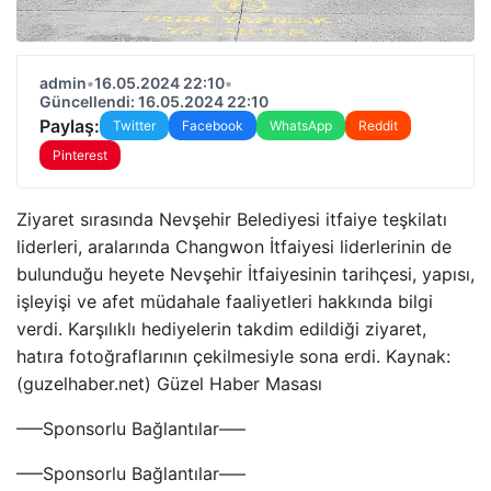
admin
•
16.05.2024 22:10
•
Güncellendi: 16.05.2024 22:10
Paylaş:
Twitter
Facebook
WhatsApp
Reddit
Pinterest
Ziyaret sırasında Nevşehir Belediyesi itfaiye teşkilatı
liderleri, aralarında Changwon İtfaiyesi liderlerinin de
bulunduğu heyete Nevşehir İtfaiyesinin tarihçesi, yapısı,
işleyişi ve afet müdahale faaliyetleri hakkında bilgi
verdi. Karşılıklı hediyelerin takdim edildiği ziyaret,
hatıra fotoğraflarının çekilmesiyle sona erdi. Kaynak:
(guzelhaber.net) Güzel Haber Masası
—–Sponsorlu Bağlantılar—–
—–Sponsorlu Bağlantılar—–