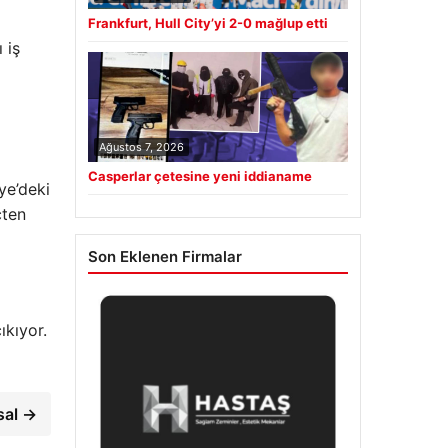
Frankfurt, Hull City’yi 2-0 mağlup etti
 iş
Ağustos 7, 2026
Casperlar çetesine yeni iddianame
ye’deki
çten
Son Eklenen Firmalar
ıkıyor.
sal →