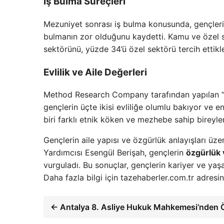
İş Bulma Süreçleri
Mezuniyet sonrası iş bulma konusunda, gençler
bulmanın zor olduğunu kaydetti. Kamu ve özel se
sektörünü, yüzde 34’ü özel sektörü tercih ettikler
Evlilik ve Aile Değerleri
Method Research Company tarafından yapılan “Gen
gençlerin üçte ikisi evliliğe olumlu bakıyor ve e
biri farklı etnik köken ve mezhebe sahip bireyle
Gençlerin aile yapısı ve özgürlük anlayışları
Yardımcısı Esengül Berişah, gençlerin
özgürlük 
vurguladı. Bu sonuçlar, gençlerin kariyer ve yaş
Daha fazla bilgi için tazehaberler.com.tr adresini
← Antalya 8. Asliye Hukuk Mahkemesi’nden 