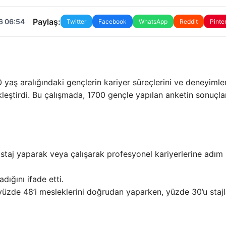
Paylaş:
6 06:54
Twitter
Facebook
WhatsApp
Reddit
Pinte
yaş aralığındaki gençlerin kariyer süreçlerini ve deneyimler
eştirdi. Bu çalışmada, 1700 gençle yapılan anketin sonuçla
a staj yaparak veya çalışarak profesyonel kariyerlerine adım
dığını ifade etti.
n yüzde 48’i mesleklerini doğrudan yaparken, yüzde 30’u staj