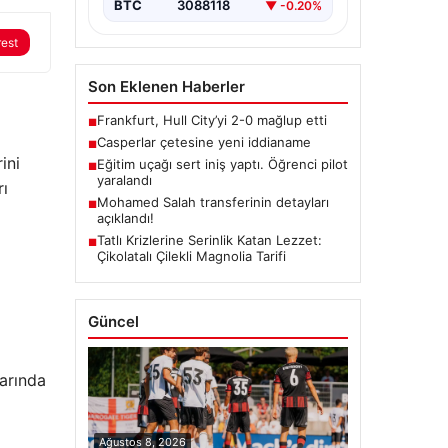
BTC
3088118
▼ -0.20%
rest
Son Eklenen Haberler
Frankfurt, Hull City’yi 2-0 mağlup etti
■
Casperlar çetesine yeni iddianame
■
ini
Eğitim uçağı sert iniş yaptı. Öğrenci pilot
■
yaralandı
rı
Mohamed Salah transferinin detayları
■
açıklandı!
Tatlı Krizlerine Serinlik Katan Lezzet:
■
Çikolatalı Çilekli Magnolia Tarifi
Güncel
larında
Ağustos 8, 2026