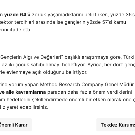
in
yüzde 64’ü
zorluk yaşamadıklarını belirtirken, yüzde 36’sı
ktör tercihleri arasında ise gençlerin yüzde 57’si kamu
ini ifade etti.
çlerin Algı ve Değerleri” başlıklı araştırmaya göre, Türki
n az iki çocuk sahibi olmayı hedefliyor. Ayrıca, her dört gen
rle evlenmeye açık olduğunu belirtiyor.
 üzerine yorum yapan Method Research Company Genel Müdür
ve aile kavramlarına
paradan daha fazla önem verdiklerini
am hedeflerini şekillendirmede önemli bir etken olarak öne ç
 ziyaret edebilirsiniz.
Önemli Karar
Tekdez Kurum