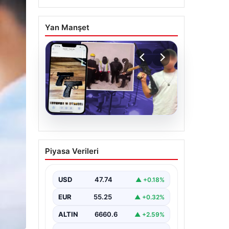
Yan Manşet
07.08.2026
Casperlar çetesine yeni
Piyasa Verileri
iddianame
USD
47.74
▲ +0.18%
EUR
55.25
▲ +0.32%
ALTIN
6660.6
▲ +2.59%