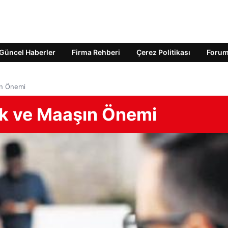
Güncel Haberler
Firma Rehberi
Çerez Politikası
Foru
ın Önemi
ük ve Maaşın Önemi