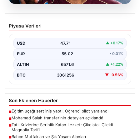
05.08.2026
Mohamed Salah transferinin detayları
Piyasa Verileri
açıklandı!
USD
47.71
▲ +0.17%
EUR
55.02
• 0.01%
ALTIN
6571.6
▲ +1.22%
BTC
3061256
▼ -0.56%
Son Eklenen Haberler
Eğitim uçağı sert iniş yaptı. Öğrenci pilot yaralandı
■
Mohamed Salah transferinin detayları açıklandı!
■
Tatlı Krizlerine Serinlik Katan Lezzet: Çikolatalı Çilekli
■
Magnolia Tarifi
Bahçe Mutfakları ve Şık Yaşam Alanları
■