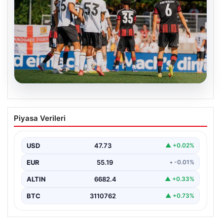
08.08.2026
Frankfurt, Hull City’yi 2-0 mağlup etti
Piyasa Verileri
Almanya’nın köklü futbol kulüplerinden Eintracht
Frankfurt, hazırlık maçında İngiltere temsilcisi Hull City
ile karşı…
USD
47.73
▲ +0.02%
EUR
55.19
• -0.01%
ALTIN
6682.4
▲ +0.33%
BTC
3110762
▲ +0.73%