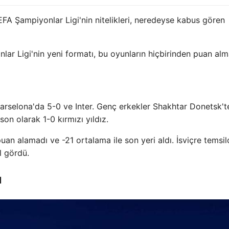
FA Şampiyonlar Ligi'nin nitelikleri, neredeyse kabus gören
lar Ligi'nin yeni formatı, bu oyunların hiçbirinden puan alm
Barselona'da 5-0 ve Inter. Genç erkekler Shakhtar Donetsk't
son olarak 1-0 kırmızı yıldız.
an alamadı ve -21 ortalama ile son yeri aldı. İsviçre temsilc
l gördü.
ı