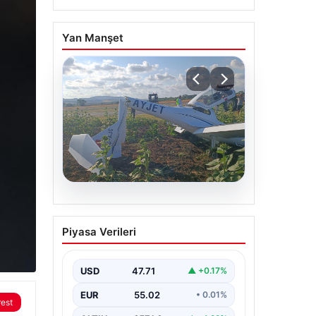
Yan Manşet
06.08.2026
Eğitim uçağı sert iniş
Piyasa Verileri
yaptı. Öğrenci pilot
yaralandı
USD
47.71
▲ +0.17%
EUR
55.02
• 0.01%
rest