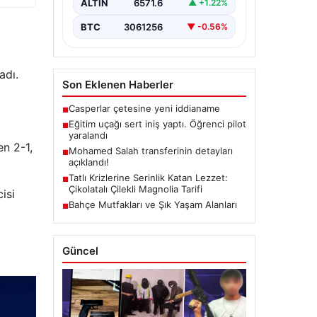
ALTIN
6571.6
▲ +1.22%
BTC
3061256
▼ -0.56%
adı.
Son Eklenen Haberler
Casperlar çetesine yeni iddianame
■
Eğitim uçağı sert iniş yaptı. Öğrenci pilot
■
yaralandı
en 2-1,
Mohamed Salah transferinin detayları
■
açıklandı!
Tatlı Krizlerine Serinlik Katan Lezzet:
■
Çikolatalı Çilekli Magnolia Tarifi
isi
Bahçe Mutfakları ve Şık Yaşam Alanları
■
Güncel