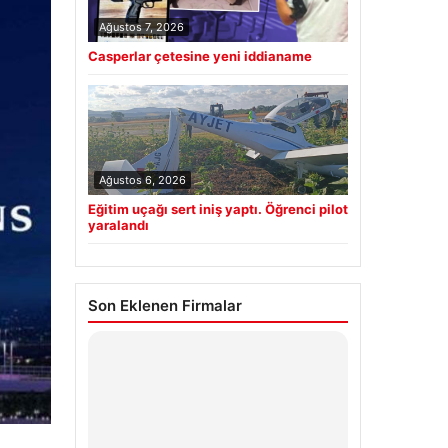
Ağustos 7, 2026
Casperlar çetesine yeni iddianame
Ağustos 6, 2026
Eğitim uçağı sert iniş yaptı. Öğrenci pilot
yaralandı
Son Eklenen Firmalar