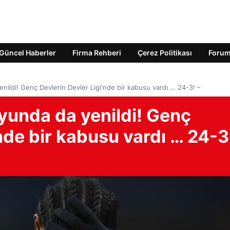
Güncel Haberler
Firma Rehberi
Çerez Politikası
Foru
enildi! Genç Devlerin Devler Ligi'nde bir kabusu vardı … 24-3! –
oyunda da yenildi! Genç
'nde bir kabusu vardı … 24-3