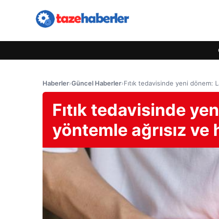
Haberler
›
Güncel Haberler
›
Fıtık tedavisinde yeni dönem: L
Fıtık tedavisinde ye
yöntemle ağrısız ve h