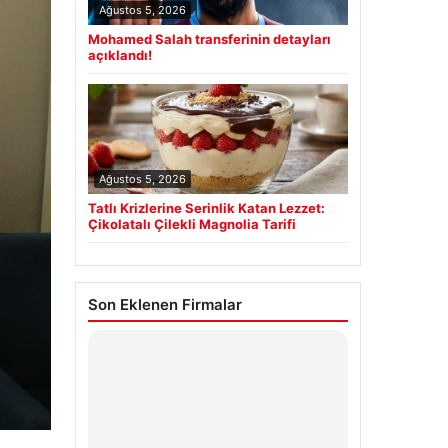
Ağustos 5, 2026
Mohamed Salah transferinin detayları
açıklandı!
Ağustos 5, 2026
Tatlı Krizlerine Serinlik Katan Lezzet:
Çikolatalı Çilekli Magnolia Tarifi
Son Eklenen Firmalar