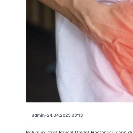
admin
•
24.04.2025 03:13
Bolu'nun Izzet Baysal Devlet Hastanesi, karın du