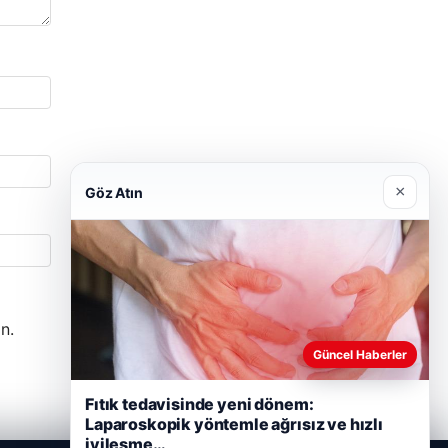
×
Göz Atın
n.
Güncel Haberler
Fıtık tedavisinde yeni dönem:
Laparoskopik yöntemle ağrısız ve hızlı
iyileşme…