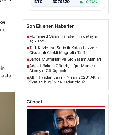
BTC
3079829
▲ +0.76%
oke
Son Eklenen Haberler
ane
Mohamed Salah transferinin detayları
■
açıklandı!
Tatlı Krizlerine Serinlik Katan Lezzet:
■
Çikolatalı Çilekli Magnolia Tarifi
Bahçe Mutfakları ve Şık Yaşam Alanları
■
Adalet Bakanı Gürlek, Uğur Mumcu
■
nin
Ailesiyle Görüşecek
 hasta
Altın fiyatları canlı 7 Nisan 2026: Altın
■
fiyatları bugün ne kadar oldu?
Güncel