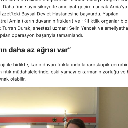
isi. Daha önce aynı şikayetle ameliyat geçiren ancak Arnia'ya
 İzzet'teki Baysal Devlet Hastanesine başvurdu. Yapılan
ral Arnia (karın duvarının fıtıkları) ve -Kifiktlik organlar bl
t Turran Durak, anestezi uzmanı Selin Yencek ve ameliyath
apılan operasyon başarıyla tamamlandı.
n daha az ağrısı var”
 ile birlikte, karın duvarı fıtıklarında laparoskopik cerrahi
yan fıtık müdahalelerinde, eski yamayı çıkarmanın zorluğu ve
nak olabilir.