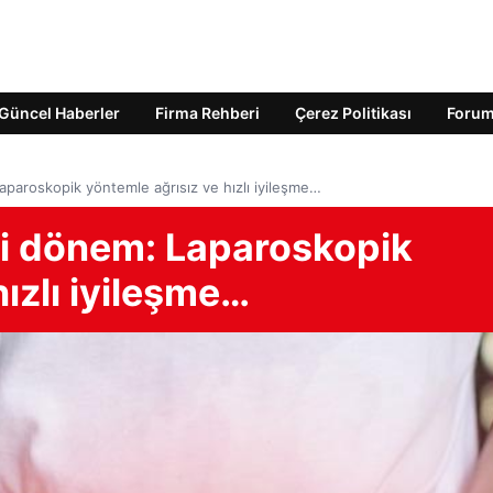
Güncel Haberler
Firma Rehberi
Çerez Politikası
Foru
aparoskopik yöntemle ağrısız ve hızlı iyileşme…
ni dönem: Laparoskopik
ızlı iyileşme…