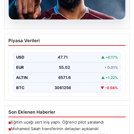
05.08.2026
Mohamed Salah transferinin detayları
Piyasa Verileri
açıklandı!
USD
47.71
▲ +0.17%
EUR
55.02
• 0.01%
ALTIN
6571.6
▲ +1.22%
BTC
3061256
▼ -0.56%
Son Eklenen Haberler
Eğitim uçağı sert iniş yaptı. Öğrenci pilot yaralandı
■
Mohamed Salah transferinin detayları açıklandı!
■