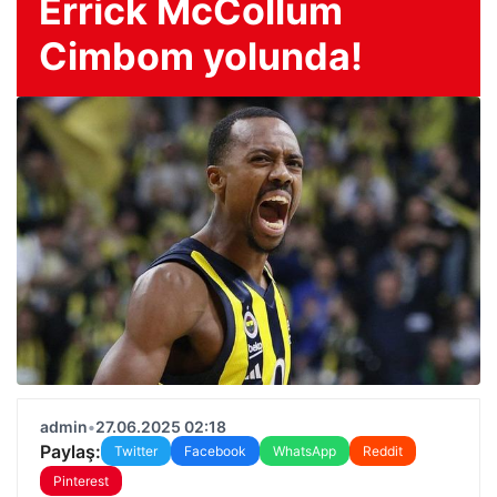
Errick McCollum
Cimbom yolunda!
admin
•
27.06.2025 02:18
Paylaş:
Twitter
Facebook
WhatsApp
Reddit
Pinterest