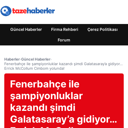
Güncel Haberler
Firma Rehberi
Çerez Politikası
Forum
Haberler
›
Güncel Haberler
›
Fenerbahçe ile şampiyonluklar kazandı şimdi Galatasaray’a gidiyor…
Errick McCollum Cimbom yolunda!
Fenerbahçe ile
şampiyonluklar
kazandı şimdi
Galatasaray’a gidiyor…