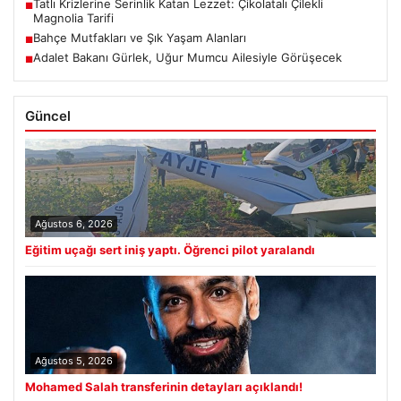
Tatlı Krizlerine Serinlik Katan Lezzet: Çikolatalı Çilekli
■
Magnolia Tarifi
Bahçe Mutfakları ve Şık Yaşam Alanları
■
Adalet Bakanı Gürlek, Uğur Mumcu Ailesiyle Görüşecek
■
Güncel
Ağustos 6, 2026
Eğitim uçağı sert iniş yaptı. Öğrenci pilot yaralandı
Ağustos 5, 2026
Mohamed Salah transferinin detayları açıklandı!