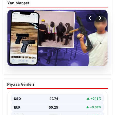
Yan Manşet
07.08.2026
Casperlar çetesine yeni iddianame
Piyasa Verileri
USD
47.74
▲ +0.18%
EUR
55.25
▲ +0.32%