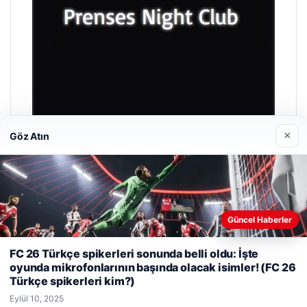
×
Göz Atın
Prenses Night Club
Nisan 29, 2026
Güncel Haberler
Web sitemizi nasıl kullandığınızı daha iyi anlayabilmek,
FC 26 Türkçe spikerleri sonunda belli oldu: İşte
deneyiminizi kişiselleştirmek ve geliştirmek amacıyla çerezler
oyunda mikrofonlarının başında olacak isimler! (FC 26
kullanıyoruz.
Çerez Politikamız
Türkçe spikerleri kim?)
Reddet
Kabul Et
© 2026 Taze Haberler
Eylül 10, 2025