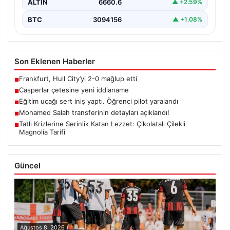
ALTIN
6660.6
▲ +2.59%
BTC
3094156
▲ +1.08%
Son Eklenen Haberler
Frankfurt, Hull City’yi 2-0 mağlup etti
■
Casperlar çetesine yeni iddianame
■
Eğitim uçağı sert iniş yaptı. Öğrenci pilot yaralandı
■
Mohamed Salah transferinin detayları açıklandı!
■
Tatlı Krizlerine Serinlik Katan Lezzet: Çikolatalı Çilekli
■
Magnolia Tarifi
Güncel
Ağustos 8, 2026