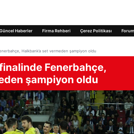
Güncel Haberler
Firma Rehberi
Çerez Politikası
Foru
 Fenerbahçe, Halkbank’a set vermeden şampiyon oldu
finalinde Fenerbahçe,
meden şampiyon oldu