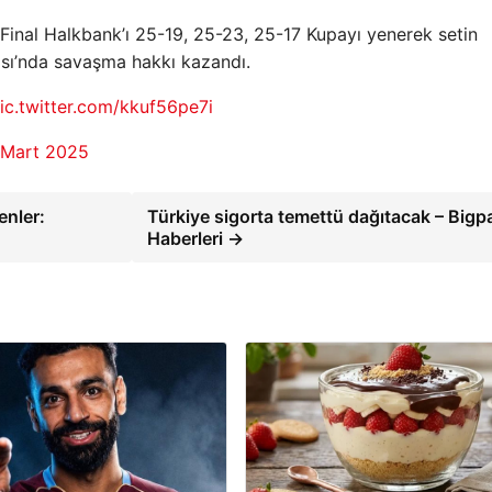
inal Halkbank’ı 25-19, 25-23, 25-17 Kupayı yenerek setin
sı’nda savaşma hakkı kazandı.
ic.twitter.com/kkuf56pe7i
 Mart 2025
enler:
Türkiye sigorta temettü dağıtacak – Bigp
Haberleri →