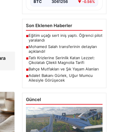
BTC
3061256
▼ -0.56%
Son Eklenen Haberler
Eğitim uçağı sert iniş yaptı. Öğrenci pilot
■
yaralandı
Mohamed Salah transferinin detayları
■
açıklandı!
ara
Tatlı Krizlerine Serinlik Katan Lezzet:
■
Çikolatalı Çilekli Magnolia Tarifi
Bahçe Mutfakları ve Şık Yaşam Alanları
■
Adalet Bakanı Gürlek, Uğur Mumcu
■
Ailesiyle Görüşecek
Güncel