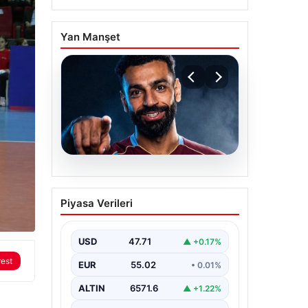
Yan Manşet
05.08.2026
Mohamed Salah
Piyasa Verileri
transferinin detayları
açıklandı!
USD
47.71
▲ +0.17%
rest
EUR
55.02
• 0.01%
ALTIN
6571.6
▲ +1.22%