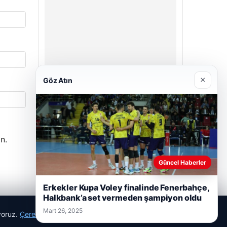
×
Göz Atın
Prenses Night Club
Nisan 29, 2026
n.
Güncel Haberler
Erkekler Kupa Voley finalinde Fenerbahçe,
Halkbank’a set vermeden şampiyon oldu
Mart 26, 2025
ıyoruz.
Çerez Politikamız
Reddet
Kabul Et