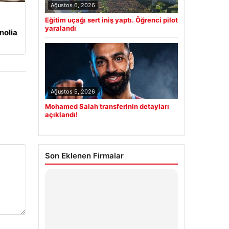
Ağustos 6, 2026
Eğitim uçağı sert iniş yaptı. Öğrenci pilot
yaralandı
nolia
Ağustos 5, 2026
Mohamed Salah transferinin detayları
açıklandı!
Son Eklenen Firmalar