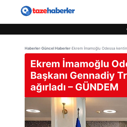
Haberler
›
Güncel Haberler
›
Ekrem İmamoğlu Odessa kentin
Ekrem İmamoğlu Ode
Başkanı Gennadiy T
ağırladı – GÜNDEM