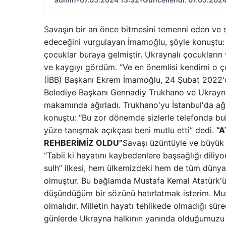
Savaşın bir an önce bitmesini temenni eden ve 
edeceğini vurgulayan İmamoğlu, şöyle konuştu: 
çocuklar buraya gelmiştir. Ukraynalı çocukların 
ve kaygıyı gördüm. “Ve en önemlisi kendimi o ç
(İBB) Başkanı Ekrem İmamoğlu, 24 Şubat 2022'
Belediye Başkanı Gennadiy Trukhano ve Ukrayna
makamında ağırladı. Trukhano'yu İstanbul'da a
konuştu: “Bu zor dönemde sizlerle telefonda b
yüze tanışmak açıkçası beni mutlu etti” dedi.
“A
REHBERİMİZ OLDU”
Savaşı üzüntüyle ve büyük b
“Tabii ki hayatını kaybedenlere başsağlığı diliyo
sulh” ilkesi, hem ülkemizdeki hem de tüm düny
olmuştur. Bu bağlamda Mustafa Kemal Atatürk'ü
düşündüğüm bir sözünü hatırlatmak isterim. Mus
olmalıdır. Milletin hayatı tehlikede olmadığı sü
günlerde Ukrayna halkının yanında olduğumuzu