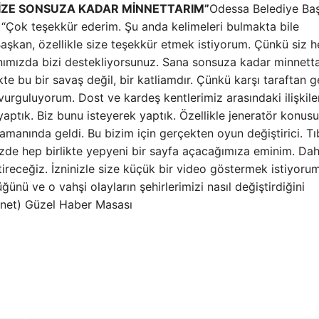
İZE SONSUZA KADAR MİNNETTARIM”
Odessa Belediye Ba
: “Çok teşekkür ederim. Şu anda kelimeleri bulmakta bile
şkan, özellikle size teşekkür etmek istiyorum. Çünkü siz h
nımızda bizi destekliyorsunuz. Sana sonsuza kadar minnett
te bu bir savaş değil, bir katliamdır. Çünkü karşı taraftan g
vurguluyorum. Dost ve kardeş kentlerimiz arasındaki ilişkile
 yaptık. Biz bunu isteyerek yaptık. Özellikle jeneratör konus
manında geldi. Bu bizim için gerçekten oyun değiştirici. Tı
mizde hep birlikte yepyeni bir sayfa açacağımıza eminim. Da
ştireceğiz. İzninizle size küçük bir video göstermek istiyorum
ünü ve o vahşi olayların şehirlerimizi nasıl değiştirdiğini
.net) Güzel Haber Masası