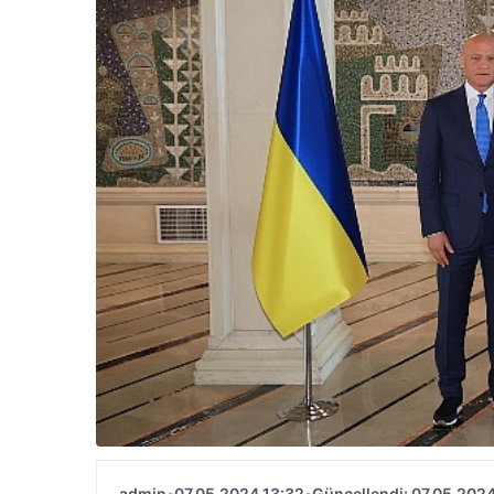
admin
•
07.05.2024 13:32
•
Güncellendi: 07.05.2024