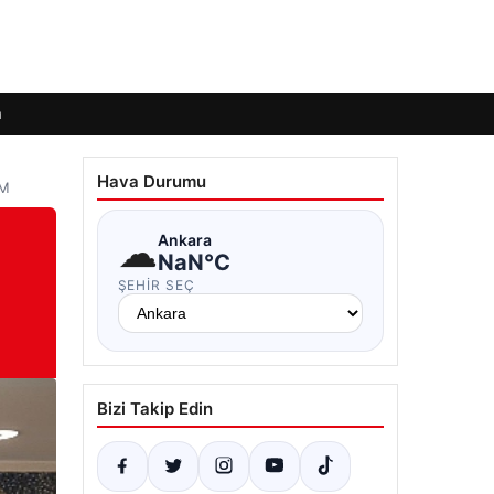
m
Hava Durumu
EM
☁
Ankara
NaN°C
ŞEHIR SEÇ
Bizi Takip Edin