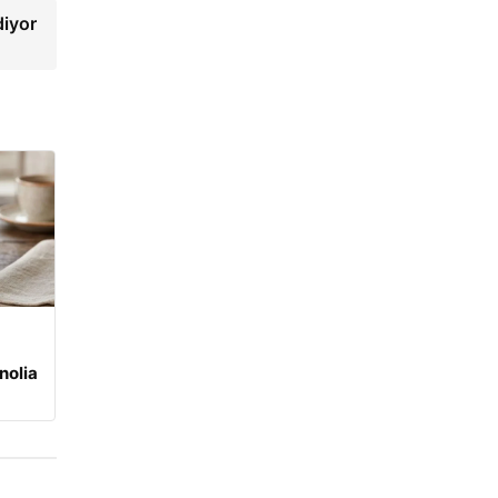
diyor
nolia