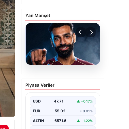
Yan Manşet
05.08.2026
Mohamed Salah
Piyasa Verileri
transferinin detayları
açıklandı!
USD
47.71
▲ +0.17%
EUR
55.02
• 0.01%
ALTIN
6571.6
▲ +1.22%
rest