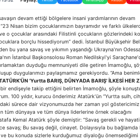
savaşın devam ettiği bölgelere insani yardımlarının devam
“23 Nisan bizim çocuklarımızın bayramıdır ve farklı ülkeler
ve o çocuklar arasındaki Filistinli çocukların gözlerindeki k
ocuklara borçlu hissediyorum” dedi. İstanbul Büyükşehir Be
den bu yana savaş ve yıkımın yaşandığı Ukrayna'nın Odess
'nın İstanbul Başkonsolosu Roman Nedilskyi'yi Saraçhane'
ğırlamaktan duyduğu memnuniyeti dile getiren İmamoğlu, şö
uluşup duygularımızı paylaşmamız gerekiyordu. “Ama beniml
TATÜRK'ÜN 'Yurtta BARIŞ, DÜNYADA BARIŞ' İLKESİ HER
ir endişeyle takip ettiğini belirten İmamoğlu, şöyle konuşt
rum. 100 yıldır, kurucu önderimiz Atatürk'ün “Yurtta sulh, c
adaki sürece dair vizyonumuzda her zaman yol göstericimiz
n tüm dünyaya ve tüm dünya liderlerine örnek olacağını
tafa Kemal Atatürk şöyle demiştir: “Savaş gerekli ve hayati
rece savaş; Bu savaş değil, cinayet. Dolayısıyla bu bağlamda
 ve bu konuda sizlerle kurduğumuz diyaloğu önemsediğimi