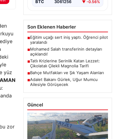
BTC
3061256
▼ -0.56%
den
Son Eklenen Haberler
orkuyu
Eğitim uçağı sert iniş yaptı. Öğrenci pilot
■
lediye
yaralandı
a
Mohamed Salah transferinin detayları
■
açıklandı!
deki
Tatlı Krizlerine Serinlik Katan Lezzet:
■
yle
Çikolatalı Çilekli Magnolia Tarifi
e yüz
Bahçe Mutfakları ve Şık Yaşam Alanları
■
 ZAMAN
Adalet Bakanı Gürlek, Uğur Mumcu
■
Ailesiyle Görüşecek
u:
ihanda
Güncel
 bu zor