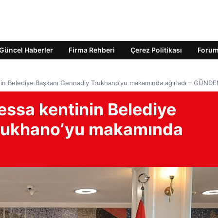
Güncel Haberler
Firma Rehberi
Çerez Politikası
Foru
in Belediye Başkanı Gennadiy Trukhano’yu makamında ağırladı – GÜND
ssa kentinin Belediye
rukhano’yu makamında