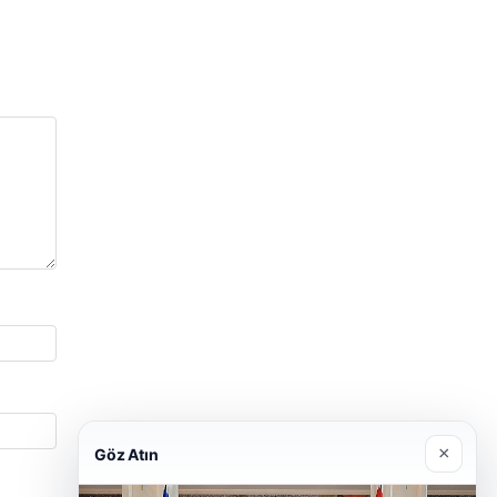
×
Göz Atın