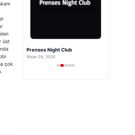
şkanı
er
ar
elen
r üst
unda
Prenses Night Club
bbi
Nisan 29, 2026
ha çok
.