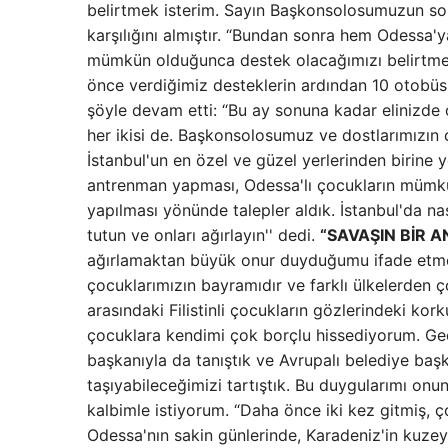
belirtmek isterim. Sayın Başkonsolosumuzun son 
karşılığını almıştır. “Bundan sonra hem Odessa'y
mümkün olduğunca destek olacağımızı belirtmek
önce verdiğimiz desteklerin ardından 10 otobüsü
şöyle devam etti: “Bu ay sonuna kadar elinizde 
her ikisi de. Başkonsolosumuz ve dostlarımızın
İstanbul'un en özel ve güzel yerlerinden birine 
antrenman yapması, Odessa'lı çocukların mümkün 
yapılması yönünde talepler aldık. İstanbul'da na
tutun ve onları ağırlayın'' dedi.
“SAVAŞIN BİR A
ağırlamaktan büyük onur duyduğumu ifade etmek
çocuklarımızın bayramıdır ve farklı ülkelerden ç
arasındaki Filistinli çocukların gözlerindeki k
çocuklara kendimi çok borçlu hissediyorum. Geç
başkanıyla da tanıştık ve Avrupalı ​​belediye ba
taşıyabileceğimizi tartıştık. Bu duygularımı onu
kalbimle istiyorum. “Daha önce iki kez gitmiş, 
Odessa'nın sakin günlerinde, Karadeniz'in kuzey