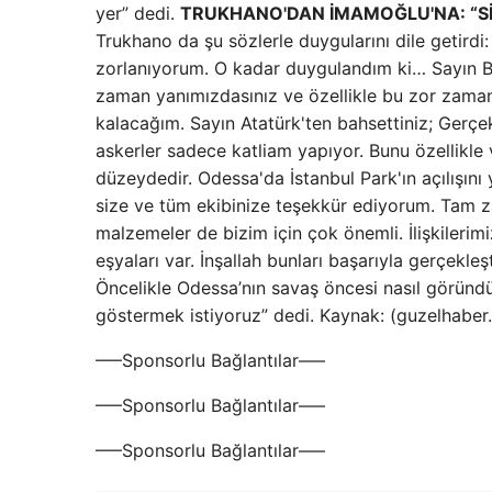
yer” dedi.
TRUKHANO'DAN İMAMOĞLU'NA: “S
Trukhano da şu sözlerle duygularını dile getirdi
zorlanıyorum. O kadar duygulandım ki… Sayın Ba
zaman yanımızdasınız ve özellikle bu zor zama
kalacağım. Sayın Atatürk'ten bahsettiniz; Gerçek
askerler sadece katliam yapıyor. Bunu özellikle 
düzeydedir. Odessa'da İstanbul Park'ın açılışını
size ve tüm ekibinize teşekkür ediyorum. Tam za
malzemeler de bizim için çok önemli. İlişkileri
eşyaları var. İnşallah bunları başarıyla gerçekle
Öncelikle Odessa’nın savaş öncesi nasıl göründüğ
göstermek istiyoruz” dedi. Kaynak: (guzelhaber
—–Sponsorlu Bağlantılar—–
—–Sponsorlu Bağlantılar—–
—–Sponsorlu Bağlantılar—–