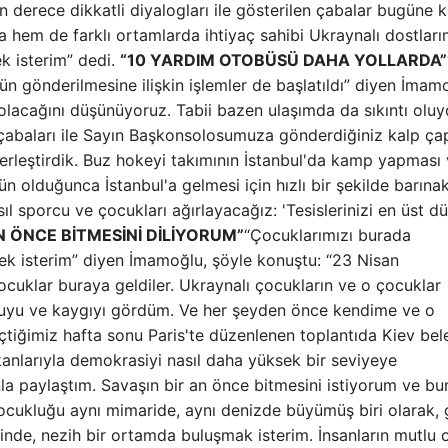
derece dikkatli diyalogları ile gösterilen çabalar bugüne 
a hem de farklı ortamlarda ihtiyaç sahibi Ukraynalı dostlar
 isterim” dedi.
“10 YARDIM OTOBÜSÜ DAHA YOLLARDA”
n gönderilmesine ilişkin işlemler de başlatıldı” diyen İmam
olacağını düşünüyoruz. Tabii bazen ulaşımda da sıkıntı olu
 çabaları ile Sayın Başkonsolosumuza gönderdiğiniz kalp ça
yerleştirdik. Buz hokeyi takımının İstanbul'da kamp yapması
olduğunca İstanbul'a gelmesi için hızlı bir şekilde barına
sıl sporcu ve çocukları ağırlayacağız: 'Tesislerinizi en üst 
N ÖNCE BİTMESİNİ DİLİYORUM”
“Çocuklarımızı burada
 isterim” diyen İmamoğlu, şöyle konuştu: “23 Nisan
ocuklar buraya geldiler. Ukraynalı çocukların ve o çocuklar
orkuyu ve kaygıyı gördüm. Ve her şeyden önce kendime ve o
tiğimiz hafta sonu Paris'te düzenlenen toplantıda Kiev bel
şkanlarıyla demokrasiyi nasıl daha yüksek bir seviyeye
nla paylaştım. Savaşın bir an önce bitmesini istiyorum ve b
çocukluğu aynı mimaride, aynı denizde büyümüş biri olarak, 
inde, nezih bir ortamda buluşmak isterim. İnsanların mutlu 