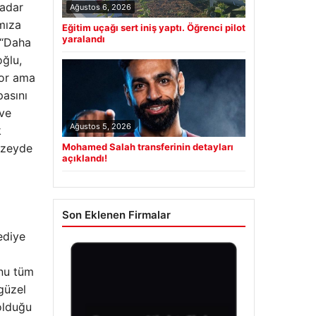
kadar
Ağustos 6, 2026
ımıza
Eğitim uçağı sert iniş yaptı. Öğrenci pilot
yaralandı
“Daha
oğlu,
yor ama
pasını
 ve
Ağustos 5, 2026
k
düzeyde
Mohamed Salah transferinin detayları
açıklandı!
Son Eklenen Firmalar
ediye
unu tüm
güzel
olduğu