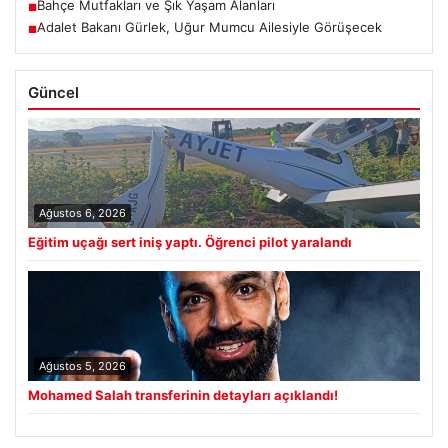
Bahçe Mutfakları ve Şık Yaşam Alanları
■
Adalet Bakanı Gürlek, Uğur Mumcu Ailesiyle Görüşecek
■
Güncel
Ağustos 6, 2026
Eğitim uçağı sert iniş yaptı. Öğrenci pilot yaralandı
Ağustos 5, 2026
Mohamed Salah transferinin detayları açıklandı!