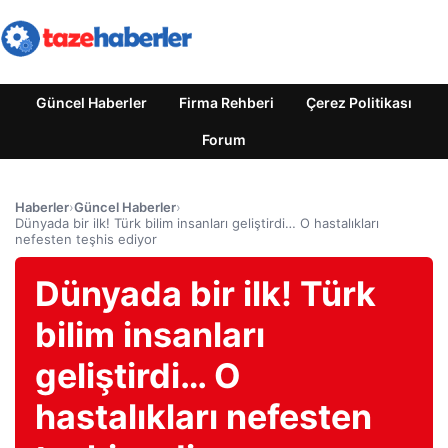
Güncel Haberler
Firma Rehberi
Çerez Politikası
Forum
Haberler
›
Güncel Haberler
›
Dünyada bir ilk! Türk bilim insanları geliştirdi… O hastalıkları
nefesten teşhis ediyor
Dünyada bir ilk! Türk
bilim insanları
geliştirdi… O
hastalıkları nefesten