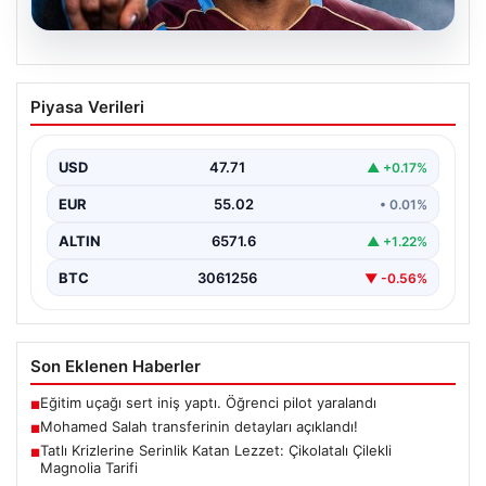
05.08.2026
Mohamed Salah transferinin detayları
Piyasa Verileri
açıklandı!
USD
47.71
▲ +0.17%
EUR
55.02
• 0.01%
ALTIN
6571.6
▲ +1.22%
BTC
3061256
▼ -0.56%
Son Eklenen Haberler
Eğitim uçağı sert iniş yaptı. Öğrenci pilot yaralandı
■
Mohamed Salah transferinin detayları açıklandı!
■
Tatlı Krizlerine Serinlik Katan Lezzet: Çikolatalı Çilekli
■
Magnolia Tarifi