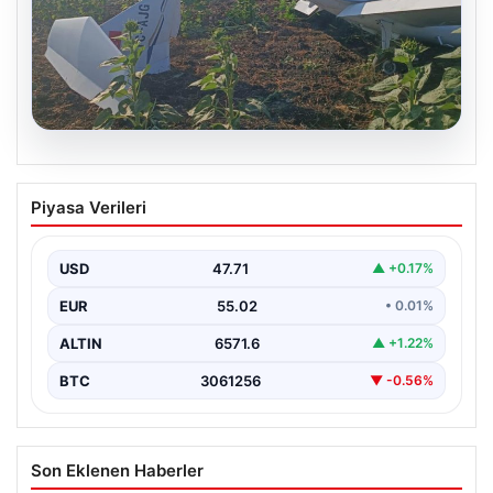
06.08.2026
Eğitim uçağı sert iniş yaptı. Öğrenci
Piyasa Verileri
pilot yaralandı
USD
47.71
▲ +0.17%
EUR
55.02
• 0.01%
ALTIN
6571.6
▲ +1.22%
BTC
3061256
▼ -0.56%
Son Eklenen Haberler