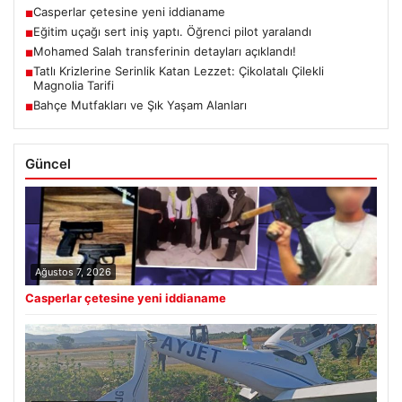
Casperlar çetesine yeni iddianame
■
Eğitim uçağı sert iniş yaptı. Öğrenci pilot yaralandı
■
Mohamed Salah transferinin detayları açıklandı!
■
Tatlı Krizlerine Serinlik Katan Lezzet: Çikolatalı Çilekli
■
Magnolia Tarifi
Bahçe Mutfakları ve Şık Yaşam Alanları
■
Güncel
Ağustos 7, 2026
Casperlar çetesine yeni iddianame