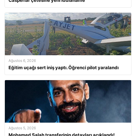
Casperlar çetesine yeni iddianame
Ağustos 6, 2026
Eğitim uçağı sert iniş yaptı. Öğrenci pilot yaralandı
Ağustos 5, 2026
Mohamed Salah transferinin detayları açıklandı!