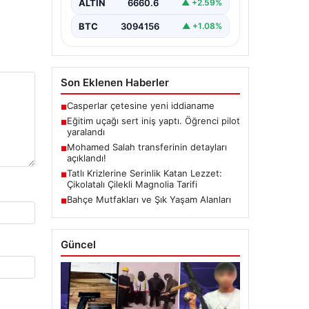
ALTIN
6660.6
▲ +2.59%
BTC
3094156
▲ +1.08%
Son Eklenen Haberler
Casperlar çetesine yeni iddianame
■
Eğitim uçağı sert iniş yaptı. Öğrenci pilot
■
yaralandı
Mohamed Salah transferinin detayları
■
açıklandı!
Tatlı Krizlerine Serinlik Katan Lezzet:
■
Çikolatalı Çilekli Magnolia Tarifi
Bahçe Mutfakları ve Şık Yaşam Alanları
■
Güncel