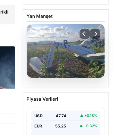
ikli
Yan Manşet
06.08.2026
Eğitim uçağı sert iniş
Piyasa Verileri
yaptı. Öğrenci pilot
yaralandı
USD
47.74
▲ +0.18%
EUR
55.25
▲ +0.32%