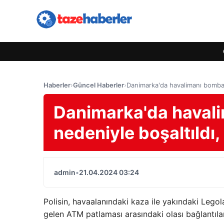
Haberler
›
Güncel Haberler
›
Danimarka'da havalimanı bomba te
Danimarka'da havali
nedeniyle boşaltıldı, 
admin
•
21.04.2024 03:24
Polisin, havaalanındaki kaza ile yakındaki Leg
gelen ATM patlaması arasındaki olası bağlantıları 