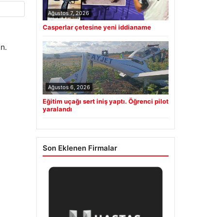
Ağustos 7, 2026
Casperlar çetesine yeni iddianame
n.
Ağustos 6, 2026
Eğitim uçağı sert iniş yaptı. Öğrenci pilot
yaralandı
Son Eklenen Firmalar