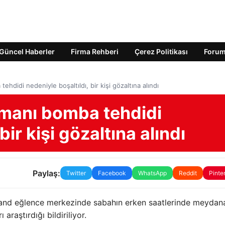
Güncel Haberler
Firma Rehberi
Çerez Politikası
Foru
hdidi nedeniyle boşaltıldı, bir kişi gözaltına alındı
manı bomba tehdidi
bir kişi gözaltına alındı
Paylaş:
Twitter
Facebook
WhatsApp
Reddit
Pinte
oland eğlence merkezinde sabahın erken saatlerinde meydan
araştırdığı bildiriliyor.