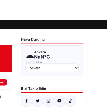
m
Hava Durumu
☁
Ankara
NaN°C
ŞEHIR SEÇ
rest
Bizi Takip Edin
a