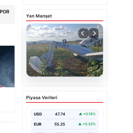
 SPOR
Yan Manşet
06.08.2026
Eğitim uçağı sert iniş
Piyasa Verileri
yaptı. Öğrenci pilot
yaralandı
USD
47.74
▲ +0.18%
EUR
55.25
▲ +0.32%