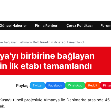
Güncel Haberler
Firma Rehberi
Çerez Politikası
Foru
ne bağlayan Fehmarn Belt tünelinin ilk etabı tamamlandı
a'yı birbirine bağlayan
in ilk etabı tamamlandı
Paylaş:
Twitter
Facebook
WhatsApp
Reddit
Pinte
uşağı tüneli projesiyle Almanya ile Danimarka arasında 45
ek.