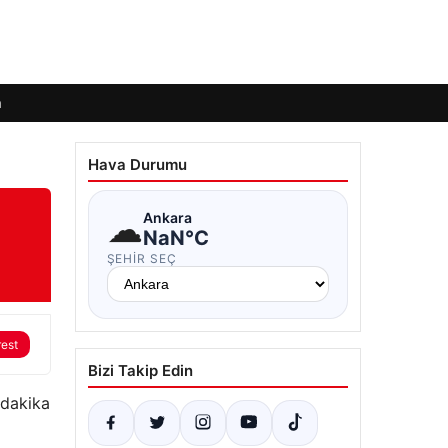
m
Hava Durumu
☁
Ankara
NaN°C
ŞEHIR SEÇ
rest
Bizi Takip Edin
 dakika