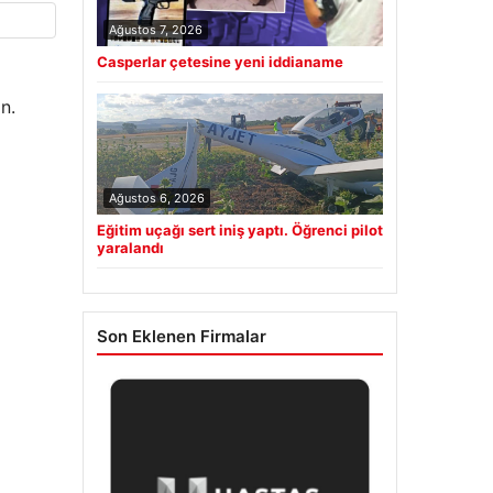
Ağustos 7, 2026
Casperlar çetesine yeni iddianame
n.
Ağustos 6, 2026
Eğitim uçağı sert iniş yaptı. Öğrenci pilot
yaralandı
Son Eklenen Firmalar