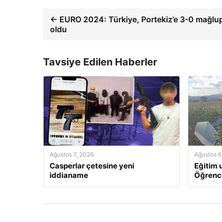
← EURO 2024: Türkiye, Portekiz’e 3-0 mağlu
oldu
Tavsiye Edilen Haberler
Ağustos 7, 2026
Ağustos 6
Casperlar çetesine yeni
Eğitim u
iddianame
Öğrenci