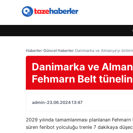
Haberler
›
Güncel Haberler
›
Danimarka ve Almanya'yı birbiri
Danimarka ve Almany
Fehmarn Belt tünelin
admin
•
23.06.2024 13:47
2029 yılında tamamlanması planlanan Fehmarn K
süren feribot yolculuğu trenle 7 dakikaya düşec