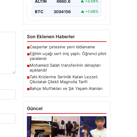
ALTIN
6660.6
▲ +2.59%
BTC
3094156
▲ +1.08%
Son Eklenen Haberler
Casperlar çetesine yeni iddianame
■
Eğitim uçağı sert iniş yaptı. Öğrenci pilot
■
yaralandı
Mohamed Salah transferinin detayları
■
açıklandı!
Tatlı Krizlerine Serinlik Katan Lezzet:
■
Çikolatalı Çilekli Magnolia Tarifi
Bahçe Mutfakları ve Şık Yaşam Alanları
■
Güncel