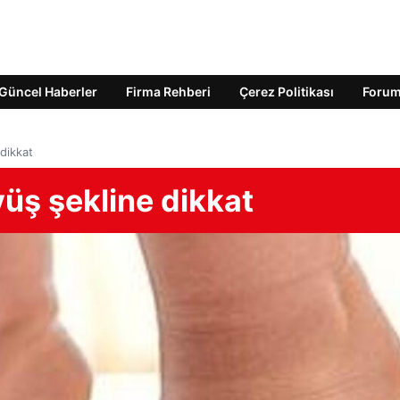
Güncel Haberler
Firma Rehberi
Çerez Politikası
Foru
dikkat
üş şekline dikkat