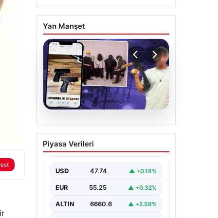
Yan Manşet
07.08.2026
Casperlar çetesine yeni
Piyasa Verileri
iddianame
rest
USD
47.74
▲ +0.18%
EUR
55.25
▲ +0.32%
ALTIN
6660.6
▲ +2.59%
ir