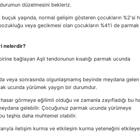
 durumun düzelmesini bekleriz.
buçuk yaşında, normal gelişim gösteren çocukların %2'si h
 bozukluğu veya gecikmesi olan çocukların %41'i de parmak
 nelerdir?
rbirine bağlayan Aşil tendonunun kısalığı parmak ucunda
a veya sonrasında olgunlaşmamış beyinde meydana gelen
mak ucunda yürümek yaygın bir durumdur.
e hasar görmeye eğilimli olduğu ve zamanla zayıfladığı bu ha
eydana gelebilir. Çocuğunuz parmak ucunda yürümeye
u teşhis daha muhtemel olabilir.
yla iletişim kurma ve etkileşim kurma yeteneğini etkiley