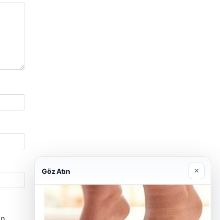
×
Göz Atın
n.