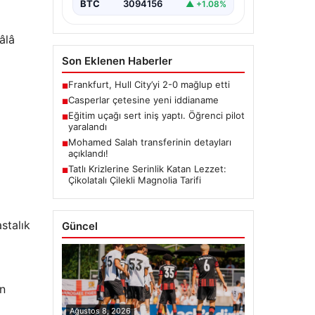
BTC
3094156
▲ +1.08%
âlâ
Son Eklenen Haberler
Frankfurt, Hull City’yi 2-0 mağlup etti
■
Casperlar çetesine yeni iddianame
■
Eğitim uçağı sert iniş yaptı. Öğrenci pilot
■
yaralandı
Mohamed Salah transferinin detayları
■
açıklandı!
Tatlı Krizlerine Serinlik Katan Lezzet:
■
Çikolatalı Çilekli Magnolia Tarifi
stalık
Güncel
en
Ağustos 8, 2026