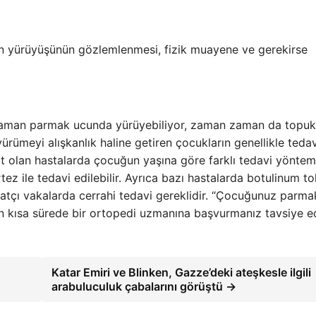
ın yürüyüşünün gözlemlenmesi, fizik muayene ve gerekirse
 zaman parmak ucunda yürüyebiliyor, zaman zaman da topukl
ürümeyi alışkanlık haline getiren çocukların genellikle teda
rt olan hastalarda çocuğun yaşına göre farklı tedavi yöntem
tez ile tedavi edilebilir. Ayrıca bazı hastalarda botulinum to
 inatçı vakalarda cerrahi tedavi gereklidir. “Çocuğunuz parma
 kısa sürede bir ortopedi uzmanına başvurmanız tavsiye edi
Katar Emiri ve Blinken, Gazze’deki ateşkesle ilgili
arabuluculuk çabalarını görüştü →