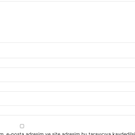
m, e-posta adresim ve site adresim bu tarayıcıya kaydedilsi