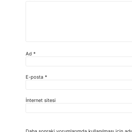
Ad
*
E-posta
*
İnternet sitesi
Daha sonraki yorumlarımda kullanılması için adı