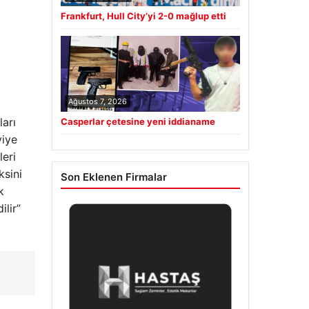
Frankfurt, Hull City’yi 2-0 mağlup etti
Ağustos 7, 2026
arı
Casperlar çetesine yeni iddianame
viye
leri
ksini
Son Eklenen Firmalar
k
lir”