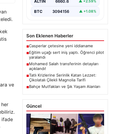
ALTIN
6660.6
▲ +2.59%
yan
BTC
3094156
▲ +1.08%
teledi.
rkek
Son Eklenen Haberler
stis
Casperlar çetesine yeni iddianame
■
Eğitim uçağı sert iniş yaptı. Öğrenci pilot
■
yaralandı
Mohamed Salah transferinin detayları
■
açıklandı!
Tatlı Krizlerine Serinlik Katan Lezzet:
■
Çikolatalı Çilekli Magnolia Tarifi
gara ve
Bahçe Mutfakları ve Şık Yaşam Alanları
■
 her
Güncel
iliriz.
 ifade
e