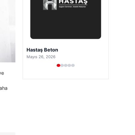
Prenses Night Club
Nisan 29, 2026
ve
daha