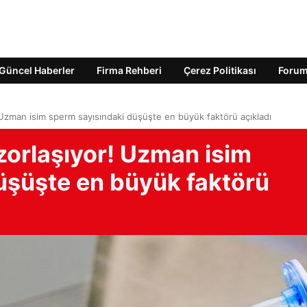
Güncel Haberler
Firma Rehberi
Çerez Politikası
Foru
 Uzman isim sperm sayısındaki düşüşte en büyük faktörü açıkladı
zorlaşıyor! Uzman isim
üşüşte en büyük faktörü