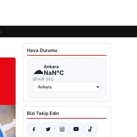
m
Hava Durumu
☁
Ankara
NaN°C
ŞEHIR SEÇ
Bizi Takip Edin