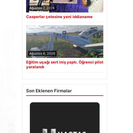
Ağustos 7, 2026
Casperlar çetesine yeni iddianame
Ağustos 6, 2026
Eğitim uçağı sert iniş yaptı. Öğrenci pilot
yaralandı
Son Eklenen Firmalar