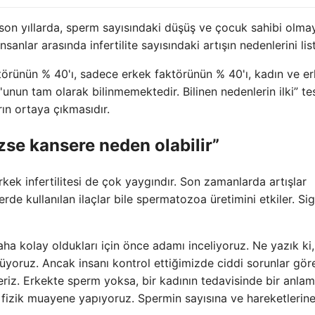
 son yıllarda, sperm sayısındaki düşüş ve çocuk sahibi olma
 insanlar arasında infertilite sayısındaki artışın nedenlerini lis
ktörünün % 40'ı, sadece erkek faktörünün % 40'ı, kadın ve e
'unun tam olarak bilinmemektedir. Bilinen nedenlerin ilki” te
arın ortaya çıkmasıdır.
se kansere neden olabilir”
rkek infertilitesi de çok yaygındır. Son zamanlarda artışlar
erde kullanılan ilaçlar bile spermatozoa üretimini etkiler. Si
daha kolay oldukları için önce adamı inceliyoruz. Ne yazık ki,
üyoruz. Ancak insanı kontrol ettiğimizde ciddi sorunlar göreb
riz. Erkekte sperm yoksa, bir kadının tedavisinde bir anlam
fizik muayene yapıyoruz. Spermin sayısına ve hareketlerin