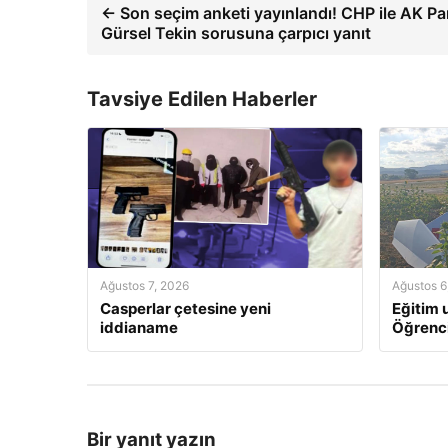
← Son seçim anketi yayınlandı! CHP ile AK Par
Gürsel Tekin sorusuna çarpıcı yanıt
Tavsiye Edilen Haberler
Ağustos 7, 2026
Ağustos 6
Casperlar çetesine yeni
Eğitim u
iddianame
Öğrenci
Bir yanıt yazın