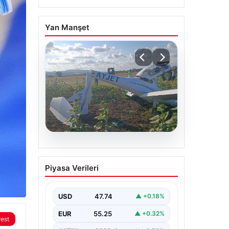
Yan Manşet
06.08.2026
Eğitim uçağı sert iniş
Piyasa Verileri
yaptı. Öğrenci pilot
yaralandı
USD
47.74
▲ +0.18%
EUR
55.25
▲ +0.32%
rest