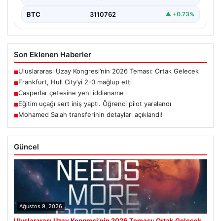
BTC
3110762
▲ +0.73%
Son Eklenen Haberler
Uluslararası Uzay Kongresi’nin 2026 Teması: Ortak Gelecek
■
Frankfurt, Hull City’yi 2-0 mağlup etti
■
Casperlar çetesine yeni iddianame
■
Eğitim uçağı sert iniş yaptı. Öğrenci pilot yaralandı
■
Mohamed Salah transferinin detayları açıklandı!
■
Güncel
Ağustos 9, 2026
Uluslararası Uzay Kongresi’nin 2026 Teması: Ortak Gelecek