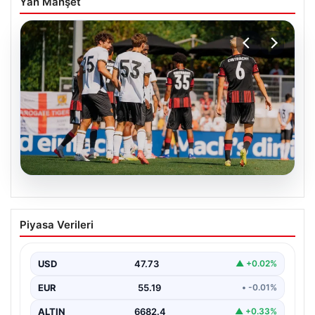
Yan Manşet
08.08.2026
Frankfurt, Hull City’yi 2-0 mağlup etti
Piyasa Verileri
Almanya’nın köklü futbol kulüplerinden Eintracht
Frankfurt, hazırlık maçında İngiltere temsilcisi Hull City
ile karşı…
USD
47.73
▲ +0.02%
EUR
55.19
• -0.01%
ALTIN
6682.4
▲ +0.33%