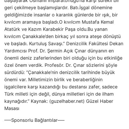
başlayarak Osmanlı İmparatorluğu’na karşı sürekli bir
geri çekilmeye başlamışlardır. Batı.İşgal dönemine
geldiğimizde insanlar o karanlık günlerde bir ışık, bir
kıvılcım aramaya başladı.O kıvılcım Mustafa Kemal
Atatürk ve Kazım Karabekir Paşa oldu.Bu yanan
kıvılcım Çanakkale’den birkaç yıl sonra ateşe dönüştü
ve başladı. Kurtuluş Savaşı.” Denizcilik Fakültesi Dekan
Yardımcısı Prof. Dr. Şermin Açık Çınar dünyanın en
önemli deniz zaferlerinden biri olduğu için bu etkinliğe
özel önem verdik. Profesör. Dr. Çınar sözlerini şöyle
sürdürdü: “Çanakkale’nin denizcilik tarihinde büyük
önemi var. Milletimizin birlik ve beraberliğinin
işgalcilere karşı kazandığı bu destansı zafer, sadece
Türk milleti için değil, dünya milletleri için de ilham
kaynağıdır.” Kaynak: (guzelhaber.net) Güzel Haber
Masası
—–Sponsorlu Bağlantılar—–