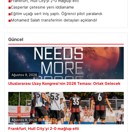
Frankfurt, Hull City’yi 2-0 mağlup etti
■
Casperlar çetesine yeni iddianame
■
Eğitim uçağı sert iniş yaptı. Öğrenci pilot yaralandı
■
Mohamed Salah transferinin detayları açıklandı!
■
Güncel
Ağustos 9, 2026
Uluslararası Uzay Kongresi’nin 2026 Teması: Ortak Gelecek
Ağustos 8, 2026
Frankfurt, Hull City’yi 2-0 mağlup etti