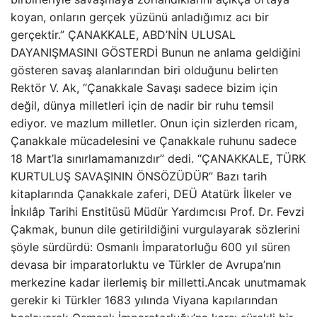
koyan, onların gerçek yüzünü anladığımız acı bir
gerçektir.” ÇANAKKALE, ABD’NİN ULUSAL
DAYANIŞMASINI GÖSTERDİ Bunun ne anlama geldiğini
gösteren savaş alanlarından biri olduğunu belirten
Rektör V. Ak, “Çanakkale Savaşı sadece bizim için
değil, dünya milletleri için de nadir bir ruhu temsil
ediyor. ve mazlum milletler. Onun için sizlerden ricam,
Çanakkale mücadelesini ve Çanakkale ruhunu sadece
18 Mart’la sınırlamamanızdır” dedi. “ÇANAKKALE, TÜRK
KURTULUŞ SAVAŞININ ÖNSÖZÜDÜR” Bazı tarih
kitaplarında Çanakkale zaferi, DEÜ Atatürk İlkeler ve
İnkılâp Tarihi Enstitüsü Müdür Yardımcısı Prof. Dr. Fevzi
Çakmak, bunun dile getirildiğini vurgulayarak sözlerini
şöyle sürdürdü: Osmanlı İmparatorluğu 600 yıl süren
devasa bir imparatorluktu ve Türkler de Avrupa’nın
merkezine kadar ilerlemiş bir milletti.Ancak unutmamak
gerekir ki Türkler 1683 yılında Viyana kapılarından