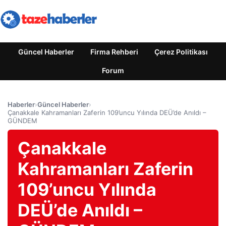
Güncel Haberler
Firma Rehberi
Çerez Politikası
Forum
Haberler
›
Güncel Haberler
›
Çanakkale Kahramanları Zaferin 109’uncu Yılında DEÜ’de Anıldı –
GÜNDEM
Çanakkale
Kahramanları Zaferin
109’uncu Yılında
DEÜ’de Anıldı –