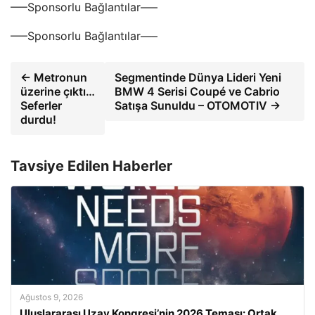
—–Sponsorlu Bağlantılar—–
—–Sponsorlu Bağlantılar—–
← Metronun
Segmentinde Dünya Lideri Yeni
üzerine çıktı…
BMW 4 Serisi Coupé ve Cabrio
Seferler
Satışa Sunuldu – OTOMOTIV →
durdu!
Tavsiye Edilen Haberler
Ağustos 9, 2026
Uluslararası Uzay Kongresi’nin 2026 Teması: Ortak