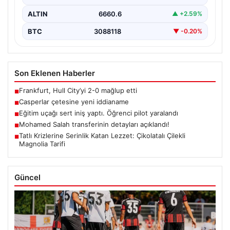
ALTIN
6660.6
▲ +2.59%
BTC
3088118
▼ -0.20%
Son Eklenen Haberler
Frankfurt, Hull City’yi 2-0 mağlup etti
■
Casperlar çetesine yeni iddianame
■
Eğitim uçağı sert iniş yaptı. Öğrenci pilot yaralandı
■
Mohamed Salah transferinin detayları açıklandı!
■
Tatlı Krizlerine Serinlik Katan Lezzet: Çikolatalı Çilekli
■
Magnolia Tarifi
Güncel