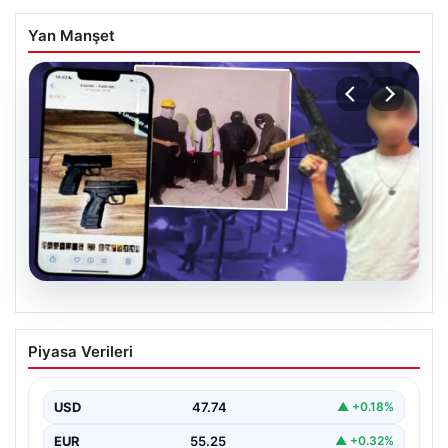
Yan Manşet
07.08.2026
Casperlar çetesine yeni iddianame
Piyasa Verileri
USD
47.74
▲ +0.18%
EUR
55.25
▲ +0.32%