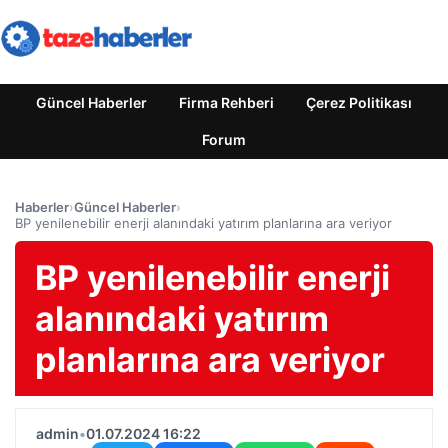
Güncel Haberler
Firma Rehberi
Çerez Politikası
Forum
Haberler
›
Güncel Haberler
›
BP yenilenebilir enerji alanındaki yatırım planlarına ara veriyor
BP yenilenebilir enerji
alanındaki yatırım
planlarına ara veriyor
admin
•
01.07.2024 16:22