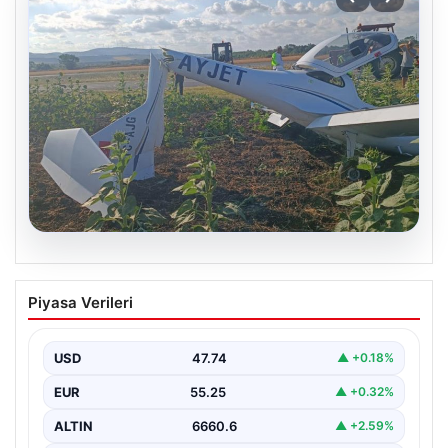
06.08.2026
Eğitim uçağı sert iniş yaptı. Öğrenci
Piyasa Verileri
pilot yaralandı
USD
47.74
▲ +0.18%
EUR
55.25
▲ +0.32%
ALTIN
6660.6
▲ +2.59%