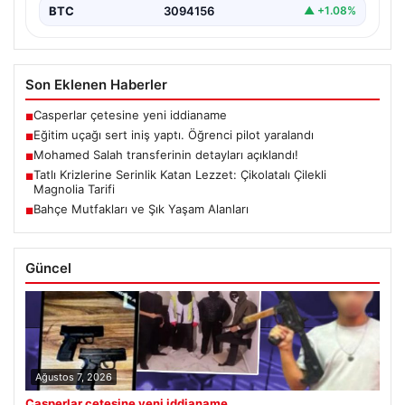
BTC
3094156
▲ +1.08%
Son Eklenen Haberler
Casperlar çetesine yeni iddianame
■
Eğitim uçağı sert iniş yaptı. Öğrenci pilot yaralandı
■
Mohamed Salah transferinin detayları açıklandı!
■
Tatlı Krizlerine Serinlik Katan Lezzet: Çikolatalı Çilekli
■
Magnolia Tarifi
Bahçe Mutfakları ve Şık Yaşam Alanları
■
Güncel
Ağustos 7, 2026
Casperlar çetesine yeni iddianame