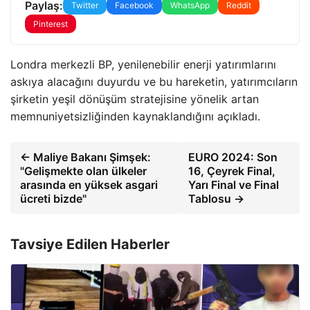
Paylaş:
Twitter
Facebook
WhatsApp
Reddit
Pinterest
Londra merkezli BP, yenilenebilir enerji yatırımlarını
askıya alacağını duyurdu ve bu hareketin, yatırımcıların
şirketin yeşil dönüşüm stratejisine yönelik artan
memnuniyetsizliğinden kaynaklandığını açıkladı.
← Maliye Bakanı Şimşek:
EURO 2024: Son
"Gelişmekte olan ülkeler
16, Çeyrek Final,
arasında en yüksek asgari
Yarı Final ve Final
ücreti bizde"
Tablosu →
Tavsiye Edilen Haberler