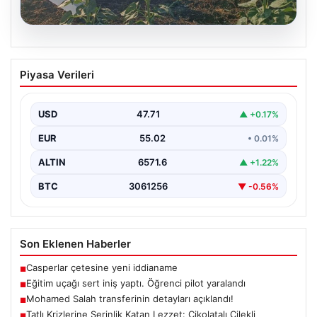
06.08.2026
Eğitim uçağı sert iniş yaptı. Öğrenci
Piyasa Verileri
pilot yaralandı
USD
47.71
▲ +0.17%
EUR
55.02
• 0.01%
ALTIN
6571.6
▲ +1.22%
BTC
3061256
▼ -0.56%
Son Eklenen Haberler
Casperlar çetesine yeni iddianame
■
Eğitim uçağı sert iniş yaptı. Öğrenci pilot yaralandı
■
Mohamed Salah transferinin detayları açıklandı!
■
Tatlı Krizlerine Serinlik Katan Lezzet: Çikolatalı Çilekli
■