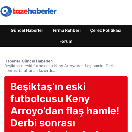
Güncel Haberler
Firma Rehberi
Çerez Politikası
Forum
Haberler
›
Güncel Haberler
›
Beşiktaş’ın eski futbolcusu Keny Arroyo’dan flaş hamle! Derbi
sonrası taraftarları kızdırdı…
Beşiktaş’ın eski
futbolcusu Keny
Arroyo’dan flaş hamle!
Derbi sonrası