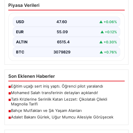
Mohamed Salah transferinin detayları
Piyasa Verileri
açıklandı!
USD
47.60
▲ +0.06%
EUR
55.09
▲ +0.12%
ALTIN
6515.4
▲ +0.30%
BTC
3079829
▲ +0.76%
Son Eklenen Haberler
Eğitim uçağı sert iniş yaptı. Öğrenci pilot yaralandı
■
Mohamed Salah transferinin detayları açıklandı!
■
Tatlı Krizlerine Serinlik Katan Lezzet: Çikolatalı Çilekli
■
Magnolia Tarifi
Bahçe Mutfakları ve Şık Yaşam Alanları
■
Adalet Bakanı Gürlek, Uğur Mumcu Ailesiyle Görüşecek
■