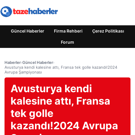
Güncel Haberler
Firma Rehberi
Çerez Politikası
Forum
Haberler
›
Güncel Haberler
›
Avusturya kendi kalesine attı, Fransa tek golle kazandı!2024
Avrupa Şampiyonası
Avusturya kendi
kalesine attı, Fransa
tek golle
kazandı!2024 Avrupa