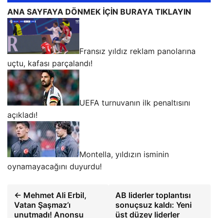
ANA SAYFAYA DÖNMEK İÇİN BURAYA TIKLAYIN
Fransız yıldız reklam panolarına
uçtu, kafası parçalandı!
UEFA turnuvanın ilk penaltısını
açıkladı!
Montella, yıldızın isminin
oynamayacağını duyurdu!
← Mehmet Ali Erbil,
AB liderler toplantısı
Vatan Şaşmaz’ı
sonuçsuz kaldı: Yeni
unutmadı! Anonsu
üst düzey liderler