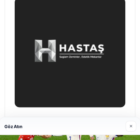
Prenses Night Club
×
Göz Atın
Nisan 29, 2026