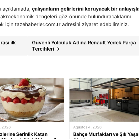
ı açıklamada,
çalışanların gelirlerini koruyacak bir anlayışl
e makroekonomik dengeleri göz önünde bulunduracaklarını
ek için tazehaberler.com.tr adresini ziyaret edebilirsiniz.
ası ilk
Güvenli Yolculuk Adına Renault Yedek Parça
Tercihleri →
, 2026
Ağustos 4, 2026
izlerine Serinlik Katan
Bahçe Mutfakları ve Şık Yaş