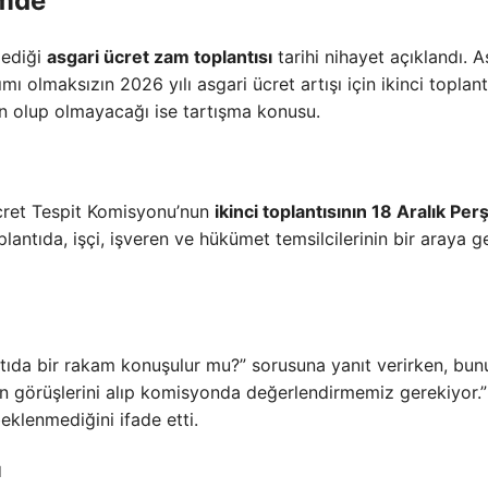
emde
lediği
asgari ücret zam toplantısı
tarihi nihayet açıklandı. A
mı olmaksızın 2026 yılı asgari ücret artışı için ikinci toplant
n olup olmayacağı ise tartışma konusu.
Ücret Tespit Komisyonu’nun
ikinci toplantısının 18 Aralık P
lantıda, işçi, işveren ve hükümet temsilcilerinin bir araya g
ntıda bir rakam konuşulur mu?” sorusuna yanıt verirken, bun
rın görüşlerini alıp komisyonda değerlendirmemiz gerekiyor.”
eklenmediğini ifade etti.
u