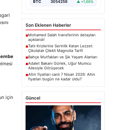
BTC
3054259
▲ +1.00%
sgari
ısını
Son Eklenen Haberler
Mohamed Salah transferinin detayları
■
açıklandı!
Tatlı Krizlerine Serinlik Katan Lezzet:
■
Çikolatalı Çilekli Magnolia Tarifi
erşembe
Bahçe Mutfakları ve Şık Yaşam Alanları
■
elmesi
Adalet Bakanı Gürlek, Uğur Mumcu
■
Ailesiyle Görüşecek
Altın fiyatları canlı 7 Nisan 2026: Altın
■
fiyatları bugün ne kadar oldu?
un için
Güncel