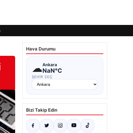
m
Hava Durumu
i
☁
Ankara
NaN°C
ŞEHIR SEÇ
Bizi Takip Edin