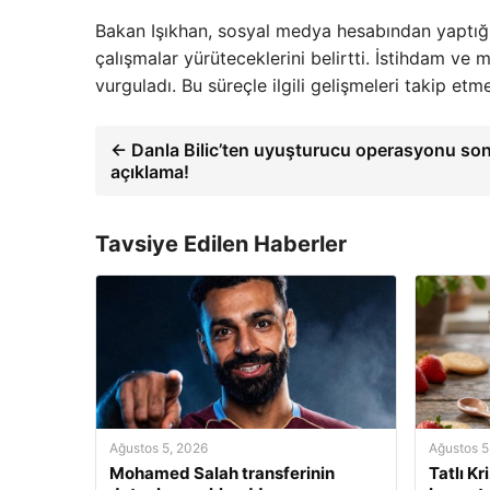
Bakan Işıkhan, sosyal medya hesabından yaptığ
çalışmalar yürüteceklerini belirtti. İstihdam v
vurguladı. Bu süreçle ilgili gelişmeleri takip etm
← Danla Bilic’ten uyuşturucu operasyonu sonr
açıklama!
Tavsiye Edilen Haberler
Ağustos 5, 2026
Ağustos 5
Mohamed Salah transferinin
Tatlı Kr