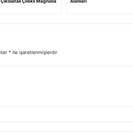
 Çikolatalı Çilekli Magnolia
Alanları
nlar
*
ile işaretlenmişlerdir