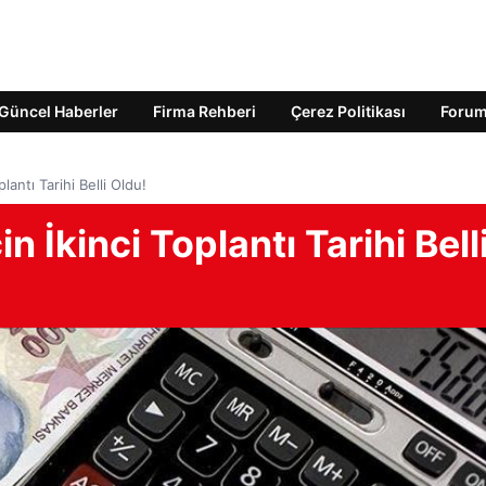
Güncel Haberler
Firma Rehberi
Çerez Politikası
Foru
plantı Tarihi Belli Oldu!
in İkinci Toplantı Tarihi Bell