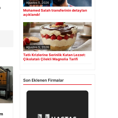
Ağustos 5, 2026
a
Mohamed Salah transferinin detayları
açıklandı!
Ağustos 5, 2026
Tatlı Krizlerine Serinlik Katan Lezzet:
Çikolatalı Çilekli Magnolia Tarifi
Son Eklenen Firmalar
am