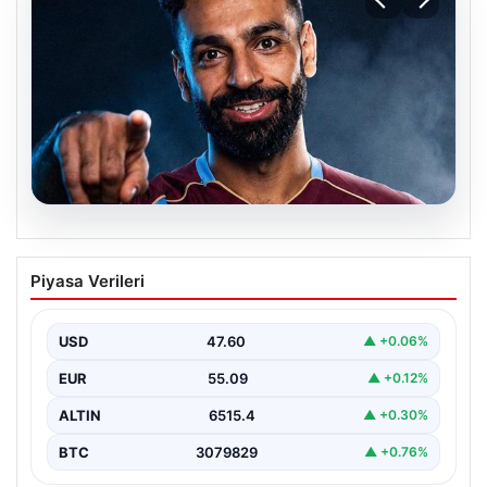
05.08.2026
Mohamed Salah transferinin detayları
Piyasa Verileri
açıklandı!
USD
47.60
▲ +0.06%
EUR
55.09
▲ +0.12%
ALTIN
6515.4
▲ +0.30%
BTC
3079829
▲ +0.76%