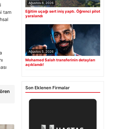
Ağustos 6, 2026
i
Eğitim uçağı sert iniş yaptı. Öğrenci pilot
ni tam
yaralandı
hsal
Ağustos 5, 2026
a
nı
Mohamed Salah transferinin detayları
açıklandı!
ması
Son Eklenen Firmalar
tören