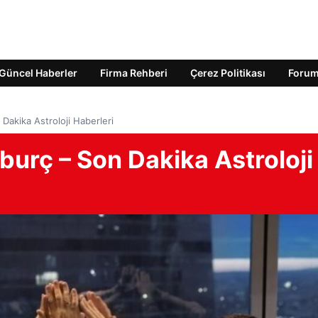
Güncel Haberler
Firma Rehberi
Çerez Politikası
Foru
 Dakika Astroloji Haberleri
 burç – Son Dakika Astroloji