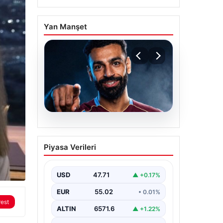
Yan Manşet
05.08.2026
Mohamed Salah
Piyasa Verileri
transferinin detayları
açıklandı!
USD
47.71
▲ +0.17%
EUR
55.02
• 0.01%
rest
ALTIN
6571.6
▲ +1.22%