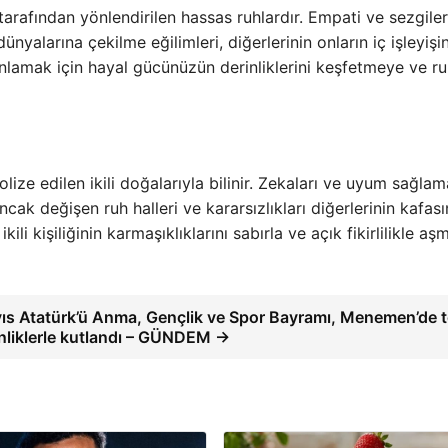
i tarafından yönlendirilen hassas ruhlardır. Empati ve sezgiler
ünyalarına çekilme eğilimleri, diğerlerinin onların iç işleyişi
 anlamak için hayal gücünüzün derinliklerini keşfetmeye ve ru
olize edilen ikili doğalarıyla bilinir. Zekaları ve uyum sağlam
cak değişen ruh halleri ve kararsızlıkları diğerlerinin kafası
ikili kişiliğinin karmaşıklıklarını sabırla ve açık fikirlilikle aş
ıs Atatürk’ü Anma, Gençlik ve Spor Bayramı, Menemen’de 
inliklerle kutlandı – GÜNDEM →