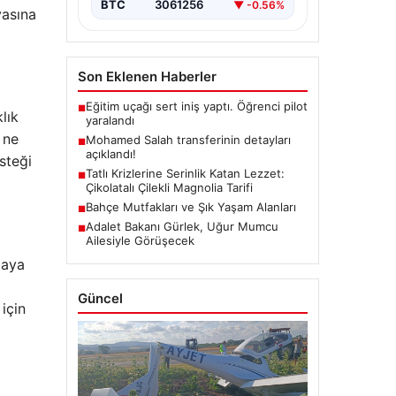
BTC
3061256
▼ -0.56%
yasına
Son Eklenen Haberler
Eğitim uçağı sert iniş yaptı. Öğrenci pilot
■
lık
yaralandı
 ne
Mohamed Salah transferinin detayları
■
açıklandı!
steği
Tatlı Krizlerine Serinlik Katan Lezzet:
■
Çikolatalı Çilekli Magnolia Tarifi
Bahçe Mutfakları ve Şık Yaşam Alanları
■
Adalet Bakanı Gürlek, Uğur Mumcu
■
Ailesiyle Görüşecek
maya
Güncel
için