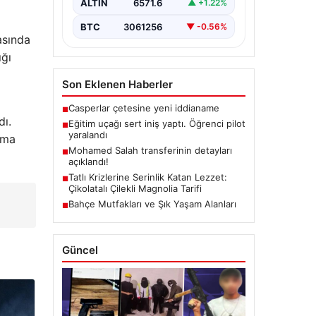
ALTIN
6571.6
▲ +1.22%
BTC
3061256
▼ -0.56%
asında
ığı
Son Eklenen Haberler
Casperlar çetesine yeni iddianame
■
dı.
Eğitim uçağı sert iniş yaptı. Öğrenci pilot
■
yaralandı
rma
Mohamed Salah transferinin detayları
■
açıklandı!
Tatlı Krizlerine Serinlik Katan Lezzet:
■
Çikolatalı Çilekli Magnolia Tarifi
Bahçe Mutfakları ve Şık Yaşam Alanları
■
Güncel