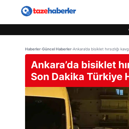
Haberler
›
Güncel Haberler
›
Ankara’da bisiklet hırsızlığı kav
Ankara’da bisiklet hır
Son Dakika Türkiye 