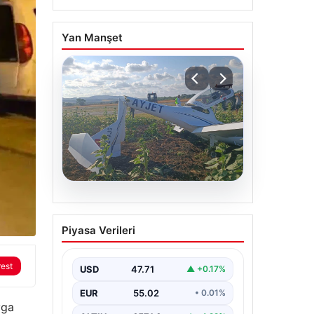
Yan Manşet
06.08.2026
Eğitim uçağı sert iniş
Piyasa Verileri
yaptı. Öğrenci pilot
yaralandı
rest
USD
47.71
▲ +0.17%
EUR
55.02
• 0.01%
vga