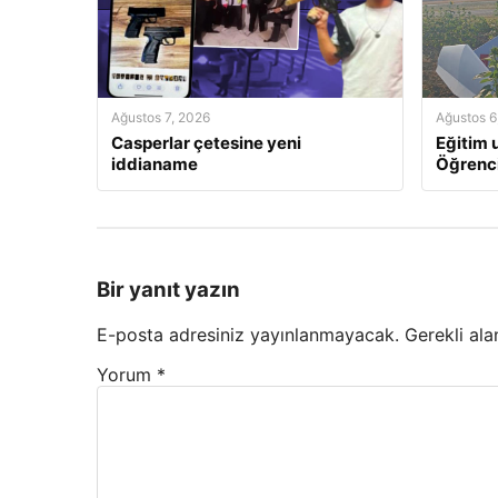
Ağustos 7, 2026
Ağustos 6
Casperlar çetesine yeni
Eğitim u
iddianame
Öğrenci
Bir yanıt yazın
E-posta adresiniz yayınlanmayacak.
Gerekli ala
Yorum
*