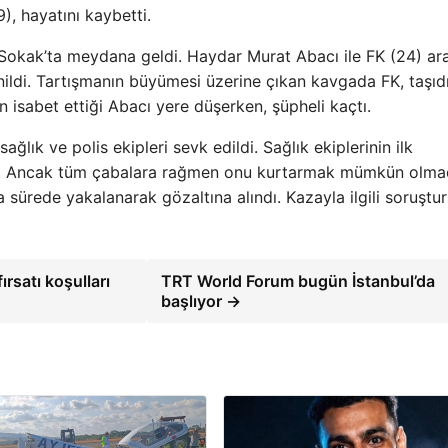
), hayatını kaybetti.
 Sokak’ta meydana geldi. Haydar Murat Abacı ile FK (24) ar
renildi. Tartışmanın büyümesi üzerine çıkan kavgada FK, taşıd
n isabet ettiği Abacı yere düşerken, şüpheli kaçtı.
ğlık ve polis ekipleri sevk edildi. Sağlık ekiplerinin ilk
ldı. Ancak tüm çabalara rağmen onu kurtarmak mümkün olma
 sürede yakalanarak gözaltına alındı. Kazayla ilgili soruştu
rsatı koşulları
TRT World Forum bugün İstanbul’da
başlıyor →