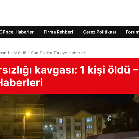
Güncel Haberler
Firma Rehberi
Çerez Politikası
Foru
gası: 1 kişi öldü – Son Dakika Türkiye Haberleri
sızlığı kavgası: 1 kişi öldü –
Haberleri