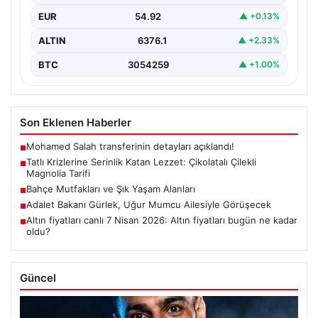
EUR
54.92
▲ +0.13%
ALTIN
6376.1
▲ +2.33%
BTC
3054259
▲ +1.00%
Son Eklenen Haberler
Mohamed Salah transferinin detayları açıklandı!
■
Tatlı Krizlerine Serinlik Katan Lezzet: Çikolatalı Çilekli
■
Magnolia Tarifi
Bahçe Mutfakları ve Şık Yaşam Alanları
■
Adalet Bakanı Gürlek, Uğur Mumcu Ailesiyle Görüşecek
■
Altın fiyatları canlı 7 Nisan 2026: Altın fiyatları bugün ne kadar
■
oldu?
Güncel