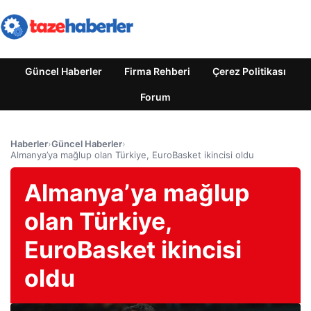
Güncel Haberler
Firma Rehberi
Çerez Politikası
Forum
Haberler
›
Güncel Haberler
›
Almanya’ya mağlup olan Türkiye, EuroBasket ikincisi oldu
Almanya’ya mağlup
olan Türkiye,
EuroBasket ikincisi
oldu