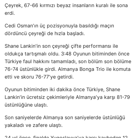
Çeyrek, 67-66 kırmızı beyaz insanların kuralı ile sona
erdi.
Cedi Osman'ın üç pozisyonuyla basıldığı maçın
dördüncü çeyreği de hızla başladı.
Shane Lankin'in son çeyreği çifte performansı ile
oldukça tartışmalı oldu. 3:48 Oyunun bitiminden önce
Türkiye faul hakkını tamamladı, son bölüm son bölüme
76-74 üstünlükle girdi. Almanya Bonga Trio ile komuta
etti ve skoru 76-77'ye getirdi.
Oyunun bitiminden iki dakika önce Türkiye, Shane
Lankin'in ücretsiz çekimleriyle Almanya'ya karşı 81-79
üstünlüğüne ulaştı.
Son saniyelerde Almanya son saniyelerde üstünlüğü
yakaladı ve zafere ulaştı.
24 yıl önce, finalde Yugoslavya'ya karşı kaybeden 12