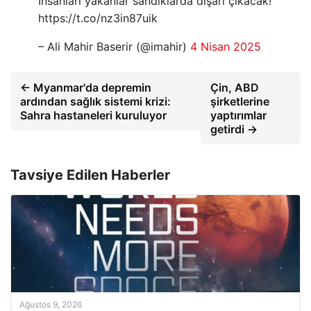
İnsanları yakanlar sandıklarda dışarı çıkacak!
https://t.co/nz3in87uik
– Ali Mahir Baserir (@imahir)
4 Nisan 2025
← Myanmar'da depremin
Çin, ABD
ardından sağlık sistemi krizi:
şirketlerine
Sahra hastaneleri kuruluyor
yaptırımlar
getirdi →
Tavsiye Edilen Haberler
Ağustos 9, 2026