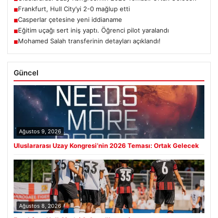
Frankfurt, Hull City’yi 2-0 mağlup etti
■
Casperlar çetesine yeni iddianame
■
Eğitim uçağı sert iniş yaptı. Öğrenci pilot yaralandı
■
Mohamed Salah transferinin detayları açıklandı!
■
Güncel
Ağustos 9, 2026
Uluslararası Uzay Kongresi’nin 2026 Teması: Ortak Gelecek
Ağustos 8, 2026