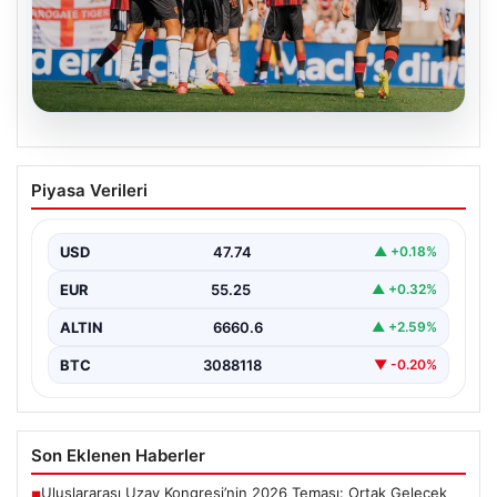
08.08.2026
Frankfurt, Hull City’yi 2-0 mağlup etti
Piyasa Verileri
Almanya’nın köklü futbol kulüplerinden Eintracht
Frankfurt, hazırlık maçında İngiltere temsilcisi Hull City
ile karşı…
USD
47.74
▲ +0.18%
EUR
55.25
▲ +0.32%
ALTIN
6660.6
▲ +2.59%
BTC
3088118
▼ -0.20%
Son Eklenen Haberler
Uluslararası Uzay Kongresi’nin 2026 Teması: Ortak Gelecek
■