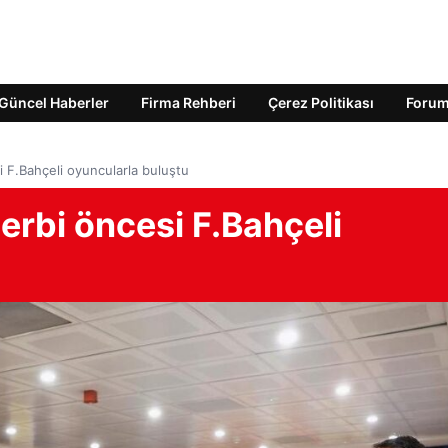
Güncel Haberler
Firma Rehberi
Çerez Politikası
Foru
i F.Bahçeli oyuncularla buluştu
derbi öncesi F.Bahçeli