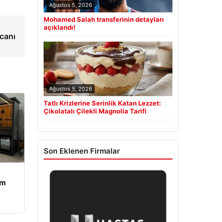
Ağustos 5, 2026
Mohamed Salah transferinin detayları
açıklandı!
canı
Ağustos 5, 2026
Tatlı Krizlerine Serinlik Katan Lezzet:
Çikolatalı Çilekli Magnolia Tarifi
Son Eklenen Firmalar
am