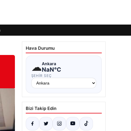
m
Hava Durumu
☁
Ankara
NaN°C
ŞEHIR SEÇ
Bizi Takip Edin