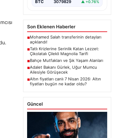
BTC
3079829
▲ +0.76%
ımcısı
Son Eklenen Haberler
Mohamed Salah transferinin detayları
■
açıklandı!
du.
Tatlı Krizlerine Serinlik Katan Lezzet:
■
Çikolatalı Çilekli Magnolia Tarifi
Bahçe Mutfakları ve Şık Yaşam Alanları
■
Adalet Bakanı Gürlek, Uğur Mumcu
■
Ailesiyle Görüşecek
Altın fiyatları canlı 7 Nisan 2026: Altın
■
fiyatları bugün ne kadar oldu?
Güncel