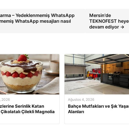
tarma – Yedeklenmemiş WhatsApp
Mersin'de
memiş WhatsApp mesajları nasıl
TEKNOFEST heye
devam ediyor →
, 2026
Ağustos 4, 2026
izlerine Serinlik Katan
Bahçe Mutfakları ve Şık Yaş
 Çikolatalı Çilekli Magnolia
Alanları