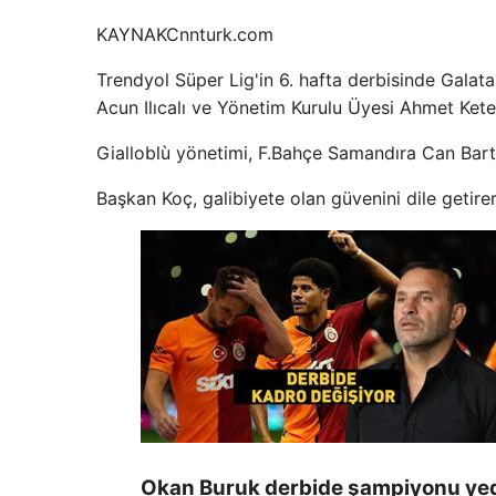
KAYNAK
Cnnturk.com
Trendyol Süper Lig'in 6. hafta derbisinde Galat
Acun Ilıcalı ve Yönetim Kurulu Üyesi Ahmet Ketenc
Gialloblù yönetimi, F.Bahçe Samandıra Can Bartu
Başkan Koç, galibiyete olan güvenini dile getirer
Okan Buruk derbide şampiyonu yed