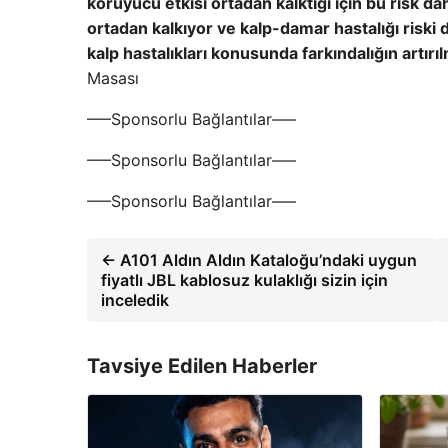
koruyucu etkisi ortadan kalktığı için bu risk d
ortadan kalkıyor ve kalp-damar hastalığı riski
kalp hastalıkları konusunda farkındalığın artır
Masası
—–Sponsorlu Bağlantılar—–
—–Sponsorlu Bağlantılar—–
—–Sponsorlu Bağlantılar—–
← A101 Aldın Aldın Kataloğu’ndaki uygun
fiyatlı JBL kablosuz kulaklığı sizin için
inceledik
Tavsiye Edilen Haberler