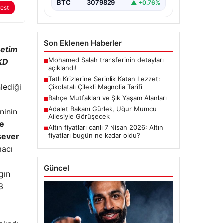
BTC
3079829
▲ +0.76%
rest
Son Eklenen Haberler
netim
Mohamed Salah transferinin detayları
TKD
■
açıklandı!
Tatlı Krizlerine Serinlik Katan Lezzet:
■
lediği
Çikolatalı Çilekli Magnolia Tarifi
Bahçe Mutfakları ve Şık Yaşam Alanları
■
Adalet Bakanı Gürlek, Uğur Mumcu
ninin
■
Ailesiyle Görüşecek
le
Altın fiyatları canlı 7 Nisan 2026: Altın
■
sever
fiyatları bugün ne kadar oldu?
acı
Güncel
gın
3