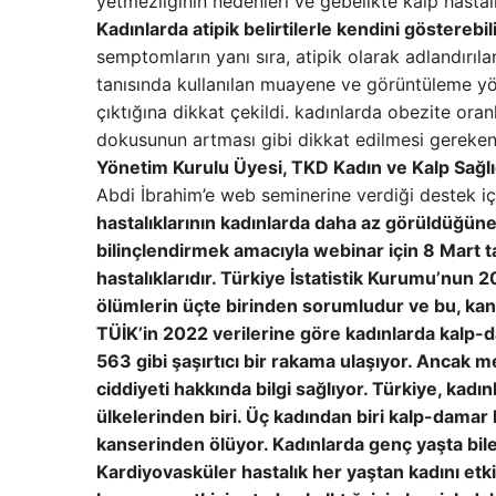
yetmezliğinin nedenleri ve gebelikte kalp hastalı
Kadınlarda atipik belirtilerle kendini gösterebil
semptomların yanı sıra, atipik olarak adlandırıla
tanısında kullanılan muayene ve görüntüleme yön
çıktığına dikkat çekildi. kadınlarda obezite o
dokusunun artması gibi dikkat edilmesi gereken 
Yönetim Kurulu Üyesi, TKD Kadın ve Kalp Sağlı
Abdi İbrahim’e web seminerine verdiği destek içi
hastalıklarının kadınlarda daha az görüldüğüne
bilinçlendirmek amacıyla webinar için 8 Mart 
hastalıklarıdır. Türkiye İstatistik Kurumu’nun 2
ölümlerin üçte birinden sorumludur ve bu, kan
TÜİK’in 2022 verilerine göre kadınlarda kalp-d
563 gibi şaşırtıcı bir rakama ulaşıyor. Ancak
ciddiyeti hakkında bilgi sağlıyor. Türkiye, kad
ülkelerinden biri. Üç kadından biri kalp-damar
kanserinden ölüyor. Kadınlarda genç yaşta bile 
Kardiyovasküler hastalık her yaştan kadını et