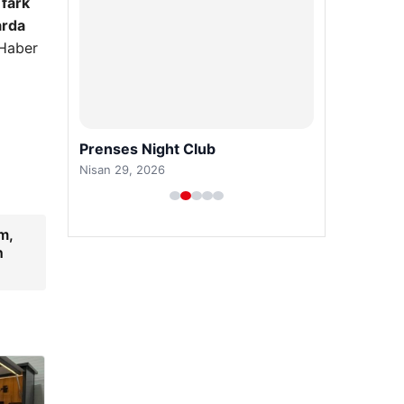
 fark
arda
 Haber
Prenses Night Club
Nisan 29, 2026
m,
n