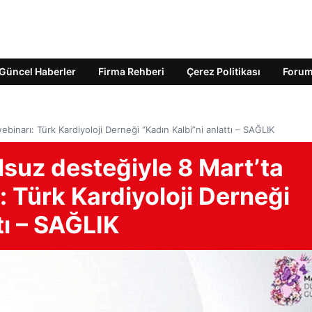
Güncel Haberler
Firma Rehberi
Çerez Politikası
Foru
ebinarı: Türk Kardiyoloji Derneği “Kadın Kalbi”ni anlattı – SAĞLIK
lsuz desteğiyle 8 Mart’ta
: Türk Kardiyoloji Derneği
tı – SAĞLIK