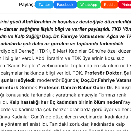
Paylaş:
Twitter
Facebook
WhatsApp
Reddit
Pinte
ştirici gücü Abdi İbrahim’in koşulsuz desteğiyle düzenlediği
damar sağlığına ilişkin bilgi ve veriler paylaşıldı. TKD Yö
ın ve Kalp Sağlığı Doç. Dr. Fahriye Vatansever Ağca ve 
 kadınlarda çok daha az görülen ve toplumda farkındalık
rdiyoloji Derneği (TDK), 8 Mart Kadınlar Günü’ne özel düzen
li bilgiler verdi. Abdi İbrahim ve TDK üyelerinin koşulsuz
en “Kadın Kalpleri” webinarında, toplumda en sık ölüm nede
çalışmalar hakkında bilgi verildi. TDK.
Profesör Doktor. Şu
şunları söyledi:
moderatörlüğünde;
Doç.Dr.Fahriye Vatan
dırımtürk
Görmek
Profesör. Gamze Babur Güler Dr.
Konuşm
lığı konusunda farkındalık yaratmak amacıyla “kırmızı renk
ıldı.
Kalp hastalığı her üç kadından birinin ölüm nedeni
Yay
eklerde ve kadınlarda çok benzer oranlarda görülüyor ve her 
Dünya Kadınlar Günü’nde düzenlenen webinarda, kadınlarda
ve yöntemleri anlatıldı. Tanıdaki zorluklar, kadınlarda kalp