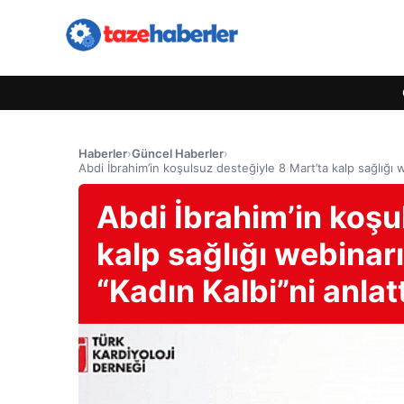
Haberler
›
Güncel Haberler
›
Abdi İbrahim’in koşulsuz desteğiyle 8 Mart’ta kalp sağlığı w
Abdi İbrahim’in koşu
kalp sağlığı webinarı
“Kadın Kalbi”ni anlat