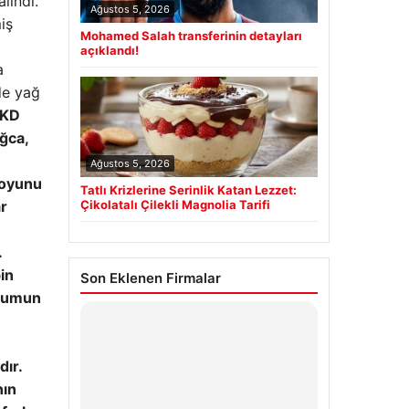
lındı.
Ağustos 5, 2026
iş
Mohamed Salah transferinin detayları
açıklandı!
a
de yağ
KD
ğca,
Ağustos 5, 2026
uoyunu
Tatlı Krizlerine Serinlik Katan Lezzet:
ar
Çikolatalı Çilekli Magnolia Tarifi
.
in
Son Eklenen Firmalar
urumun
dır.
nın