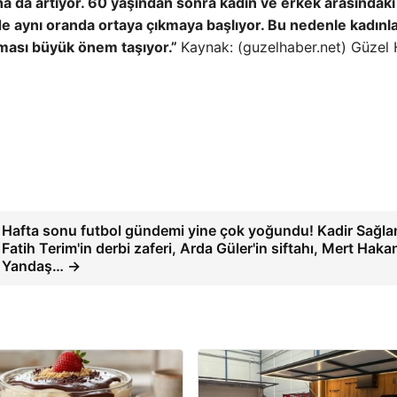
aha da artıyor. 60 yaşından sonra kadın ve erkek arasındaki
 de aynı oranda ortaya çıkmaya başlıyor. Bu nedenle kadınl
ılması büyük önem taşıyor.”
Kaynak: (guzelhaber.net) Güzel
Hafta sonu futbol gündemi yine çok yoğundu! Kadir Sağla
Fatih Terim'in derbi zaferi, Arda Güler'in siftahı, Mert Haka
Yandaş… →