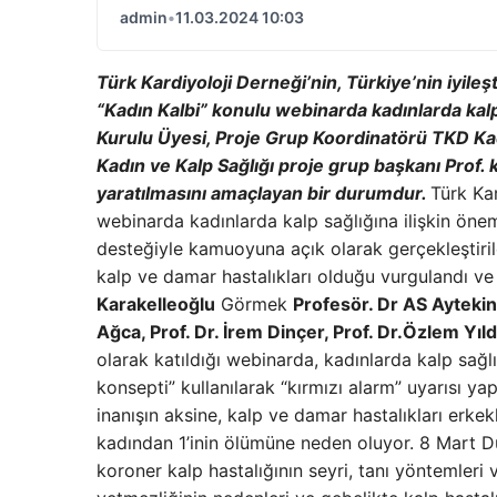
admin
•
11.03.2024 10:03
Türk Kardiyoloji Derneği’nin, Türkiye’nin iyile
“Kadın Kalbi” konulu webinarda kadınlarda kalp-
Kurulu Üyesi, Proje Grup Koordinatörü TKD Kad
Kadın ve Kalp Sağlığı proje grup başkanı Prof.
yaratılmasını amaçlayan bir durumdur.
Türk Ka
webinarda kadınlarda kalp sağlığına ilişkin önem
desteğiyle kamuoyuna açık olarak gerçekleştiril
kalp ve damar hastalıkları olduğu vurgulandı ve 
Karakelleoğlu
Görmek
Profesör. Dr AS Aytekin 
Ağca, Prof. Dr. İrem Dinçer, Prof. Dr.Özlem Yıl
olarak katıldığı webinarda, kadınlarda kalp sağ
konsepti” kullanılarak “kırmızı alarm” uyarısı yap
inanışın aksine, kalp ve damar hastalıkları erk
kadından 1’inin ölümüne neden oluyor. 8 Mart 
koroner kalp hastalığının seyri, tanı yöntemleri 