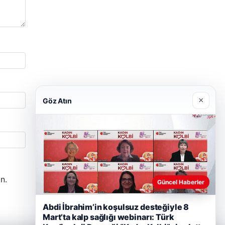
×
Göz Atın
n.
Güncel Haberler
Abdi İbrahim’in koşulsuz desteğiyle 8
Mart’ta kalp sağlığı webinarı: Türk