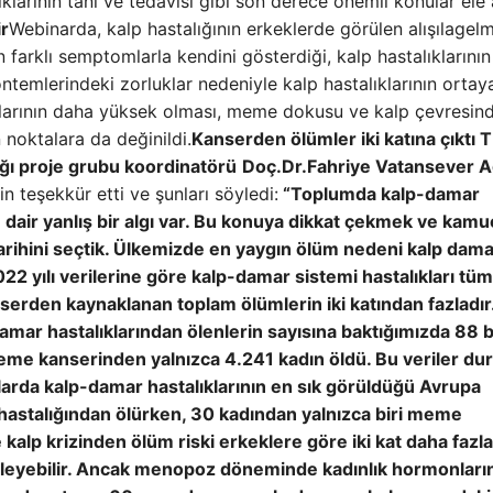
klarının tanı ve tedavisi gibi son derece önemli konular ele a
ir
Webinarda, kalp hastalığının erkeklerde görülen alışılagelm
n farklı semptomlarla kendini gösterdiği, kalp hastalıklarının
temlerindeki zorluklar nedeniyle kalp hastalıklarının ortay
ranlarının daha yüksek olması, meme dokusu ve kalp çevresin
noktalara da değinildi.
Kanserden ölümler iki katına çıktı
T
ğı proje grubu koordinatörü
Doç.Dr.Fahriye Vatansever A
n teşekkür etti ve şunları söyledi:
“Toplumda kalp-damar
 dair yanlış bir algı var. Bu konuya dikkat çekmek ve kam
tarihini seçtik. Ülkemizde en yaygın ölüm nedeni kalp dam
022 yılı verilerine göre kalp-damar sistemi hastalıkları tüm
serden kaynaklanan toplam ölümlerin iki katından fazladır
amar hastalıklarından ölenlerin sayısına baktığımızda 88 b
 meme kanserinden yalnızca 4.241 kadın öldü. Bu veriler d
ınlarda kalp-damar hastalıklarının en sık görüldüğü Avrupa
 hastalığından ölürken, 30 kadından yalnızca biri meme
kalp krizinden ölüm riski erkeklere göre iki kat daha fazla
kileyebilir. Ancak menopoz döneminde kadınlık hormonları