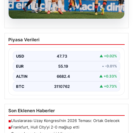
08.08.2026
Frankfurt, Hull City’yi 2-0 mağlup etti
Piyasa Verileri
Almanya’nın köklü futbol kulüplerinden Eintracht
Frankfurt, hazırlık maçında İngiltere temsilcisi Hull City
ile karşı…
USD
47.73
▲ +0.02%
EUR
55.19
• -0.01%
ALTIN
6682.4
▲ +0.33%
BTC
3110762
▲ +0.73%
Son Eklenen Haberler
Uluslararası Uzay Kongresi’nin 2026 Teması: Ortak Gelecek
■
Frankfurt, Hull City’yi 2-0 mağlup etti
■