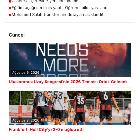
Casperlar çetesine yeni iddianame
■
Eğitim uçağı sert iniş yaptı. Öğrenci pilot yaralandı
■
Mohamed Salah transferinin detayları açıklandı!
■
Güncel
Ağustos 9, 2026
Uluslararası Uzay Kongresi’nin 2026 Teması: Ortak Gelecek
Ağustos 8, 2026
Frankfurt, Hull City’yi 2-0 mağlup etti