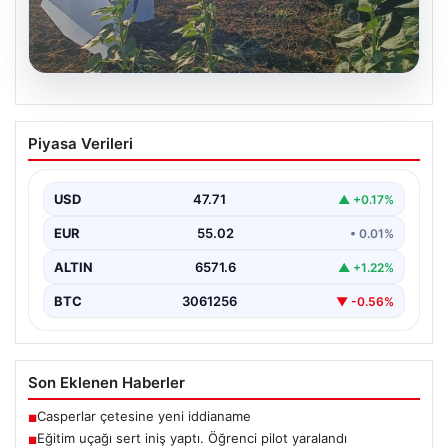
06.08.2026
Eğitim uçağı sert iniş yaptı. Öğrenci
Piyasa Verileri
pilot yaralandı
USD
47.71
▲ +0.17%
EUR
55.02
• 0.01%
ALTIN
6571.6
▲ +1.22%
BTC
3061256
▼ -0.56%
Son Eklenen Haberler
Casperlar çetesine yeni iddianame
■
Eğitim uçağı sert iniş yaptı. Öğrenci pilot yaralandı
■