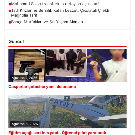
Mohamed Salah transferinin detayları açıklandı!
■
Tatlı Krizlerine Serinlik Katan Lezzet: Çikolatalı Çilekli
■
Magnolia Tarifi
Bahçe Mutfakları ve Şık Yaşam Alanları
■
Güncel
Ağustos 7, 2026
Casperlar çetesine yeni iddianame
Ağustos 6, 2026
Eğitim uçağı sert iniş yaptı. Öğrenci pilot yaralandı