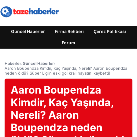
Güncel Haberler
Firma Rehberi
Çerez Politikası
Forum
Haberler
›
Güncel Haberler
›
Aaron Boupendza Kimdir, Kaç Yaşında, Nereli? Aaron Boupendza
neden öldü? Süper Lig’in eski gol kralı hayatını kaybetti!
Aaron Boupendza
Kimdir, Kaç Yaşında,
Nereli? Aaron
Boupendza neden