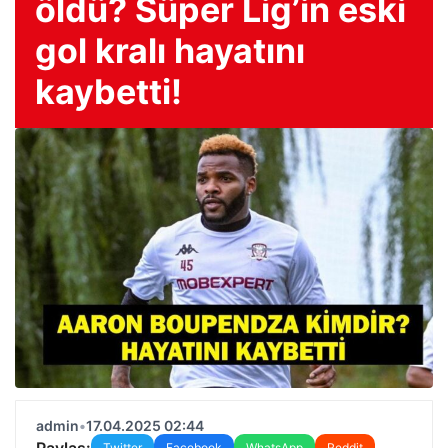
öldü? Süper Lig’in eski
gol kralı hayatını
kaybetti!
admin
•
17.04.2025 02:44
Paylaş:
Twitter
Facebook
WhatsApp
Reddit