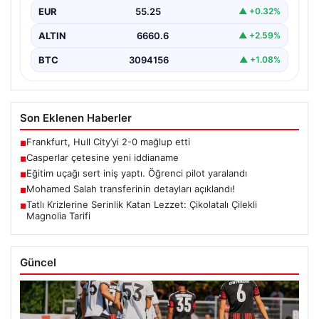
EUR
55.25
▲ +0.32%
ALTIN
6660.6
▲ +2.59%
BTC
3094156
▲ +1.08%
Son Eklenen Haberler
Frankfurt, Hull City’yi 2-0 mağlup etti
■
Casperlar çetesine yeni iddianame
■
Eğitim uçağı sert iniş yaptı. Öğrenci pilot yaralandı
■
Mohamed Salah transferinin detayları açıklandı!
■
Tatlı Krizlerine Serinlik Katan Lezzet: Çikolatalı Çilekli
■
Magnolia Tarifi
Güncel