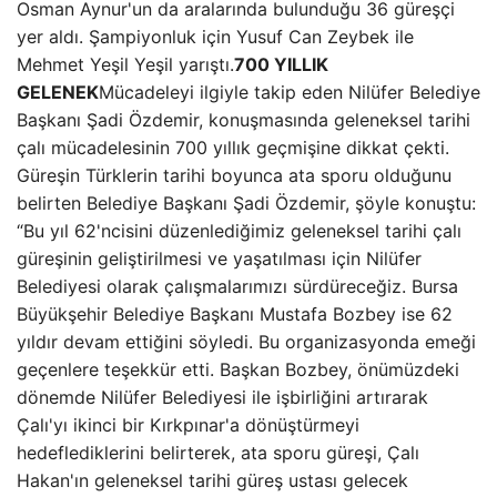
Osman Aynur'un da aralarında bulunduğu 36 güreşçi
yer aldı. Şampiyonluk için Yusuf Can Zeybek ile
Mehmet Yeşil Yeşil yarıştı.
700 YILLIK
GELENEK
Mücadeleyi ilgiyle takip eden Nilüfer Belediye
Başkanı Şadi Özdemir, konuşmasında geleneksel tarihi
çalı mücadelesinin 700 yıllık geçmişine dikkat çekti.
Güreşin Türklerin tarihi boyunca ata sporu olduğunu
belirten Belediye Başkanı Şadi Özdemir, şöyle konuştu:
“Bu yıl 62'ncisini düzenlediğimiz geleneksel tarihi çalı
güreşinin geliştirilmesi ve yaşatılması için Nilüfer
Belediyesi olarak çalışmalarımızı sürdüreceğiz. Bursa
Büyükşehir Belediye Başkanı Mustafa Bozbey ise 62
yıldır devam ettiğini söyledi. Bu organizasyonda emeği
geçenlere teşekkür etti. Başkan Bozbey, önümüzdeki
dönemde Nilüfer Belediyesi ile işbirliğini artırarak
Çalı'yı ikinci bir Kırkpınar'a dönüştürmeyi
hedeflediklerini belirterek, ata sporu güreşi, Çalı
Hakan'ın geleneksel tarihi güreş ustası gelecek