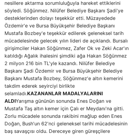
nesillere aktarma sorumluluğuyla hareket ettiklerini
söyledi. Söğünmez. Nilüfer Belediye Başkanı Şadi'ye
desteklerinden dolayı teşekkür etti. Müzayedede
Özdemir'e ve Bursa Büyükşehir Belediye Başkanı
Mustafa Bozbey'e teşekkür edilerek geleneksel tarih
mücadelesinde gelecek yılın lideri de açıklandı. Bursalı
girişimciler Hakan Söğünmez, Zafer Ok ve Zeki Acar'ın
katıldığı Ağalık ihalesini şimdiki ağa Hakan Söğünmez
2 milyon 216 bin TL'yle kazandı. Nilüfer Belediye
Başkanı Şadi Özdemir ve Bursa Büyükşehir Belediye
Başkanı Mustafa Bozbey, Söğünmez'e altın kemerini
takdim ederek seyirciyi birlikte
selamladı.
KAZANANLAR MADALYALARINI
ALDI
Yarışma gününün sonunda Enes Doğan ve
Mustafa Taş altın kemer için Çalı er Meydanı'na gitti.
Zorlu mücadele sonunda rakibini mağlup eden Enes
Doğan, Bush'un 62'nci geleneksel tarihi mücadelesinin
baş savaşçısı oldu. Dereceye giren güreşçilere