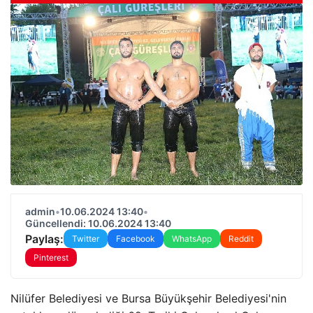
admin
•
10.06.2024 13:40
•
Güncellendi: 10.06.2024 13:40
Paylaş:
Twitter
Facebook
WhatsApp
Reddit
Pinterest
Nilüfer Belediyesi ve Bursa Büyükşehir Belediyesi'nin