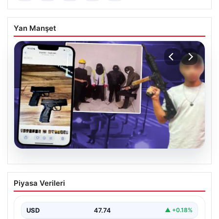
Yan Manşet
07.08.2026
Casperlar çetesine yeni iddianame
Piyasa Verileri
USD
47.74
▲ +0.18%