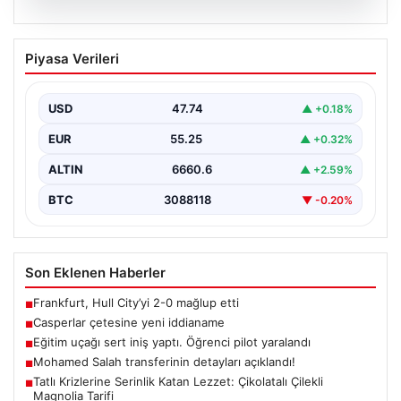
07.08.2026
Casperlar çetesine yeni iddianame
Piyasa Verileri
USD
47.74
▲ +0.18%
EUR
55.25
▲ +0.32%
ALTIN
6660.6
▲ +2.59%
BTC
3088118
▼ -0.20%
Son Eklenen Haberler
Frankfurt, Hull City’yi 2-0 mağlup etti
■
Casperlar çetesine yeni iddianame
■
Eğitim uçağı sert iniş yaptı. Öğrenci pilot yaralandı
■
Mohamed Salah transferinin detayları açıklandı!
■
Tatlı Krizlerine Serinlik Katan Lezzet: Çikolatalı Çilekli
■
Magnolia Tarifi